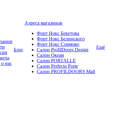
Адреса магазинов
и
Форт Нокс Бекетова
Форт Нокс Белинского
пании
Форт Нокс Сормово
ти
Ещё
Блог
Салон ProfilDoors Design
сии
Салон Океан
зиты
Салон PORTALLE
 о нас
Салон Perfecto Portе
Салон PROFILDOORS Mall