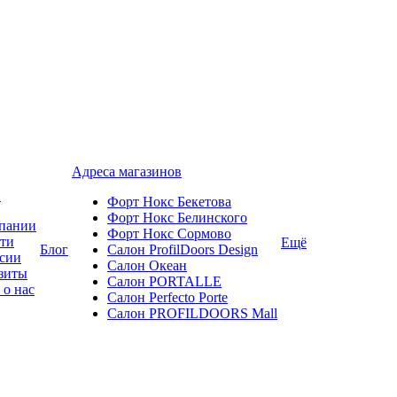
Адреса магазинов
и
Форт Нокс Бекетова
Форт Нокс Белинского
пании
Форт Нокс Сормово
ти
Ещё
Блог
Салон ProfilDoors Design
сии
Салон Океан
зиты
Салон PORTALLE
 о нас
Салон Perfecto Portе
Салон PROFILDOORS Mall