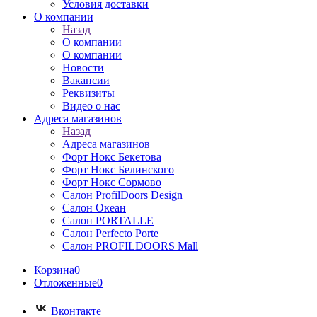
Условия доставки
О компании
Назад
О компании
О компании
Новости
Вакансии
Реквизиты
Видео о нас
Адреса магазинов
Назад
Адреса магазинов
Форт Нокс Бекетова
Форт Нокс Белинского
Форт Нокс Сормово
Салон ProfilDoors Design
Салон Океан
Салон PORTALLE
Салон Perfecto Portе
Салон PROFILDOORS Mall
Корзина
0
Отложенные
0
Вконтакте