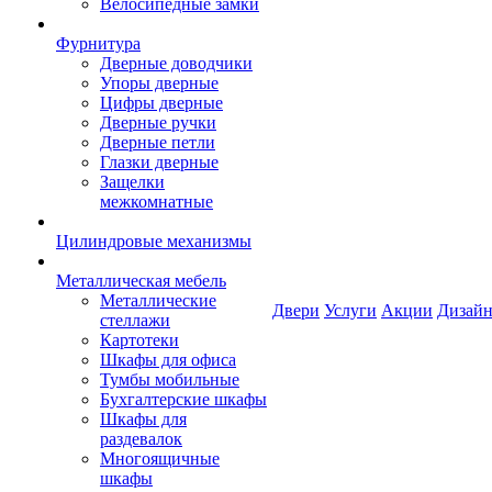
Велосипедные замки
Фурнитура
Дверные доводчики
Упоры дверные
Цифры дверные
Дверные ручки
Дверные петли
Глазки дверные
Защелки
межкомнатные
Цилиндровые механизмы
Металлическая мебель
Металлические
Двери
Услуги
Акции
Дизайн
стеллажи
Картотеки
Шкафы для офиса
Тумбы мобильные
Бухгалтерские шкафы
Шкафы для
раздевалок
Многоящичные
шкафы