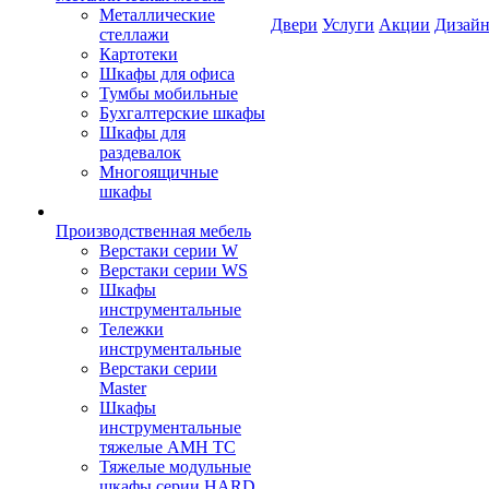
Металлические
Двери
Услуги
Акции
Дизайн
стеллажи
Картотеки
Шкафы для офиса
Тумбы мобильные
Бухгалтерские шкафы
Шкафы для
раздевалок
Многоящичные
шкафы
Производственная мебель
Верстаки серии W
Верстаки серии WS
Шкафы
инструментальные
Тележки
инструментальные
Верстаки серии
Master
Шкафы
инструментальные
тяжелые AMH TC
Тяжелые модульные
шкафы серии HARD