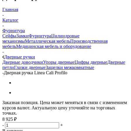
Главная
-
Каталог
-
Фурнитура
Сейфы
Замки
Фурнитура
Цилиндровые
механизмы
Металлическая мебель
Производственная
мебель
Медицинская мебель и оборудование
-
Дверные ручки
Дверные доводчики
Упоры дверные
Цифры дверные
Дверные
петли
Глазки дверные
Защелки межкомнатные
-
Дверная ручка Linea Cali Profilo
Заказная позиция. Цена может меняться в связи с изменением
курсов валют. Актуальную цену уточняйте на торговых
точках.
8 925
₽
-
+
В корзину