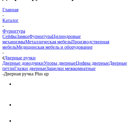
Главная
-
Каталог
-
Фурнитура
Сейфы
Замки
Фурнитура
Цилиндровые
механизмы
Металлическая мебель
Производственная
мебель
Медицинская мебель и оборудование
-
Дверные ручки
Дверные доводчики
Упоры дверные
Цифры дверные
Дверные
петли
Глазки дверные
Защелки межкомнатные
-
Дверная ручка Plus up