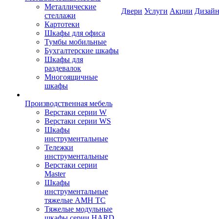
Металлические
Двери
Услуги
Акции
Дизайн
стеллажи
Картотеки
Шкафы для офиса
Тумбы мобильные
Бухгалтерские шкафы
Шкафы для
раздевалок
Многоящичные
шкафы
Производственная мебель
Верстаки серии W
Верстаки серии WS
Шкафы
инструментальные
Тележки
инструментальные
Верстаки серии
Master
Шкафы
инструментальные
тяжелые AMH TC
Тяжелые модульные
шкафы серии HARD