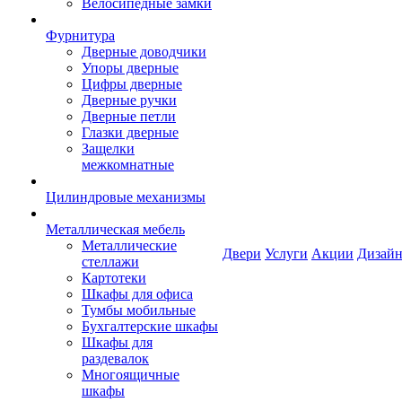
Велосипедные замки
Фурнитура
Дверные доводчики
Упоры дверные
Цифры дверные
Дверные ручки
Дверные петли
Глазки дверные
Защелки
межкомнатные
Цилиндровые механизмы
Металлическая мебель
Металлические
Двери
Услуги
Акции
Дизайн
стеллажи
Картотеки
Шкафы для офиса
Тумбы мобильные
Бухгалтерские шкафы
Шкафы для
раздевалок
Многоящичные
шкафы