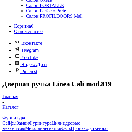
Салон Океан
Салон PORTALLE
Салон Perfecto Portе
Салон PROFILDOORS Mall
Корзина
0
Отложенные
0
Вконтакте
Telegram
YouTube
Яндекс.Дзен
Pinterest
Дверная ручка Linea Cali mod.819
Главная
-
Каталог
-
Фурнитура
Сейфы
Замки
Фурнитура
Цилиндровые
механизмы
Металлическая мебель
Производственная