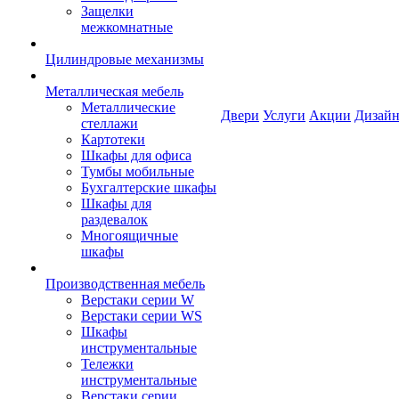
Защелки
межкомнатные
Цилиндровые механизмы
Металлическая мебель
Металлические
Двери
Услуги
Акции
Дизайн
стеллажи
Картотеки
Шкафы для офиса
Тумбы мобильные
Бухгалтерские шкафы
Шкафы для
раздевалок
Многоящичные
шкафы
Производственная мебель
Верстаки серии W
Верстаки серии WS
Шкафы
инструментальные
Тележки
инструментальные
Верстаки серии