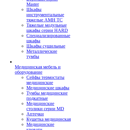
Master
Шкафы
инструментальные
тяжелые AMH TC
Тяжелые модульные
шкафы серии HARD
Cпециализированные
шкафы
Шкафы сушильные
Металлические
тумбы
Медицинская мебель и
оборудование
Сейфы термостаты
медицинские
Медицинские шкафы
Тумбы медицинские
подкатные
Медицинские
столики серии MD
Аптечки
Кушетка медицинская
Медицинские
кровати