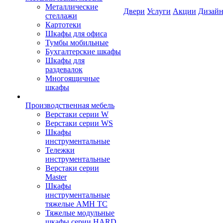
Металлические
Двери
Услуги
Акции
Дизайн
стеллажи
Картотеки
Шкафы для офиса
Тумбы мобильные
Бухгалтерские шкафы
Шкафы для
раздевалок
Многоящичные
шкафы
Производственная мебель
Верстаки серии W
Верстаки серии WS
Шкафы
инструментальные
Тележки
инструментальные
Верстаки серии
Master
Шкафы
инструментальные
тяжелые AMH TC
Тяжелые модульные
шкафы серии HARD