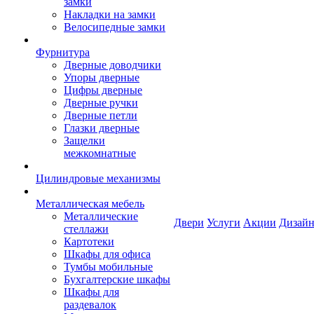
замки
Накладки на замки
Велосипедные замки
Фурнитура
Дверные доводчики
Упоры дверные
Цифры дверные
Дверные ручки
Дверные петли
Глазки дверные
Защелки
межкомнатные
Цилиндровые механизмы
Металлическая мебель
Металлические
Двери
Услуги
Акции
Дизайн
стеллажи
Картотеки
Шкафы для офиса
Тумбы мобильные
Бухгалтерские шкафы
Шкафы для
раздевалок