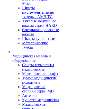
Master
Шкафы
инструментальные
тяжелые AMH TC
Тяжелые модульные
шкафы серии HARD
Cпециализированные
шкафы
Шкафы сушильные
Металлические
тумбы
Медицинская мебель и
оборудование
Сейфы термостаты
медицинские
Медицинские шкафы
Тумбы медицинские
подкатные
Медицинские
столики серии MD
Аптечки
Кушетка медицинская
Медицинские
кровати