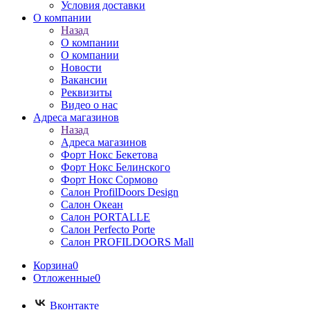
Условия доставки
О компании
Назад
О компании
О компании
Новости
Вакансии
Реквизиты
Видео о нас
Адреса магазинов
Назад
Адреса магазинов
Форт Нокс Бекетова
Форт Нокс Белинского
Форт Нокс Сормово
Салон ProfilDoors Design
Салон Океан
Салон PORTALLE
Салон Perfecto Portе
Салон PROFILDOORS Mall
Корзина
0
Отложенные
0
Вконтакте