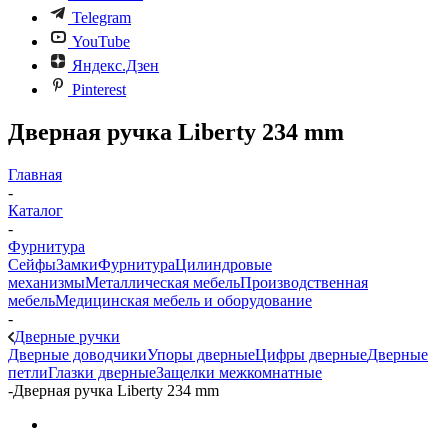
Telegram
YouTube
Яндекс.Дзен
Pinterest
Дверная ручка Liberty 234 mm
Главная
-
Каталог
-
Фурнитура
Сейфы
Замки
Фурнитура
Цилиндровые
механизмы
Металлическая мебель
Производственная
мебель
Медицинская мебель и оборудование
-
Дверные ручки
Дверные доводчики
Упоры дверные
Цифры дверные
Дверные
петли
Глазки дверные
Защелки межкомнатные
-
Дверная ручка Liberty 234 mm