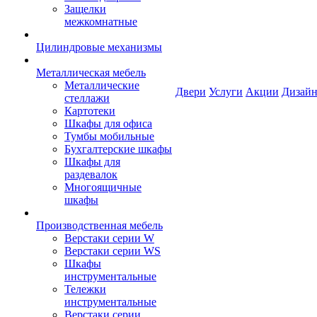
Защелки
межкомнатные
Цилиндровые механизмы
Металлическая мебель
Металлические
Двери
Услуги
Акции
Дизайн
стеллажи
Картотеки
Шкафы для офиса
Тумбы мобильные
Бухгалтерские шкафы
Шкафы для
раздевалок
Многоящичные
шкафы
Производственная мебель
Верстаки серии W
Верстаки серии WS
Шкафы
инструментальные
Тележки
инструментальные
Верстаки серии