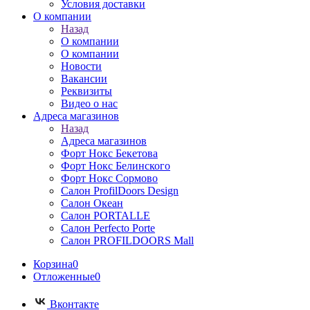
Условия доставки
О компании
Назад
О компании
О компании
Новости
Вакансии
Реквизиты
Видео о нас
Адреса магазинов
Назад
Адреса магазинов
Форт Нокс Бекетова
Форт Нокс Белинского
Форт Нокс Сормово
Салон ProfilDoors Design
Салон Океан
Салон PORTALLE
Салон Perfecto Portе
Салон PROFILDOORS Mall
Корзина
0
Отложенные
0
Вконтакте