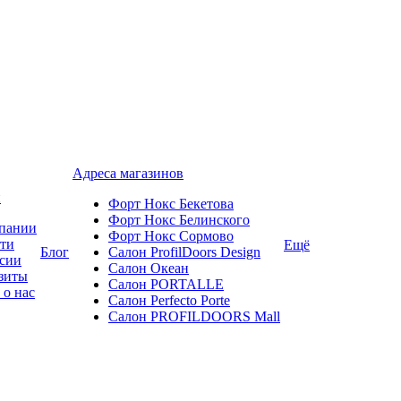
Адреса магазинов
и
Форт Нокс Бекетова
Форт Нокс Белинского
пании
Форт Нокс Сормово
ти
Ещё
Блог
Салон ProfilDoors Design
сии
Салон Океан
зиты
Салон PORTALLE
 о нас
Салон Perfecto Portе
Салон PROFILDOORS Mall