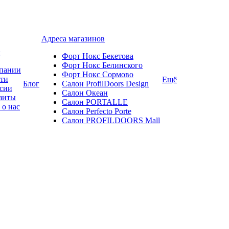
Адреса магазинов
и
Форт Нокс Бекетова
Форт Нокс Белинского
пании
Форт Нокс Сормово
ти
Ещё
Блог
Салон ProfilDoors Design
сии
Салон Океан
зиты
Салон PORTALLE
 о нас
Салон Perfecto Portе
Салон PROFILDOORS Mall