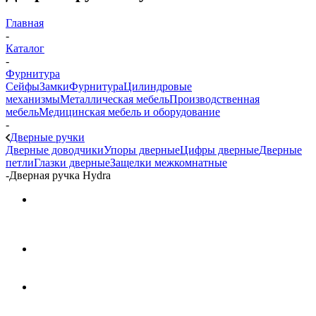
Главная
-
Каталог
-
Фурнитура
Сейфы
Замки
Фурнитура
Цилиндровые
механизмы
Металлическая мебель
Производственная
мебель
Медицинская мебель и оборудование
-
Дверные ручки
Дверные доводчики
Упоры дверные
Цифры дверные
Дверные
петли
Глазки дверные
Защелки межкомнатные
-
Дверная ручка Hydra