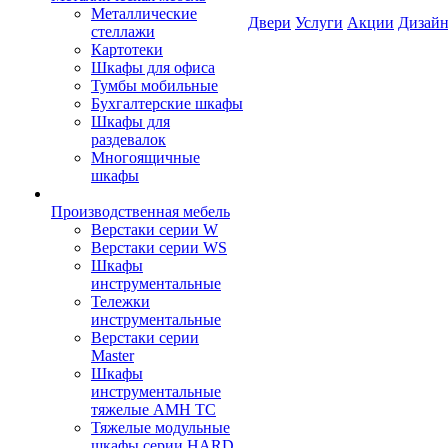
Металлические
Двери
Услуги
Акции
Дизайн
стеллажи
Картотеки
Шкафы для офиса
Тумбы мобильные
Бухгалтерские шкафы
Шкафы для
раздевалок
Многоящичные
шкафы
Производственная мебель
Верстаки серии W
Верстаки серии WS
Шкафы
инструментальные
Тележки
инструментальные
Верстаки серии
Master
Шкафы
инструментальные
тяжелые AMH TC
Тяжелые модульные
шкафы серии HARD