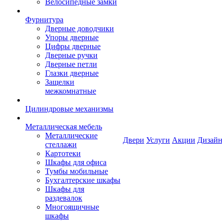
Велосипедные замки
Фурнитура
Дверные доводчики
Упоры дверные
Цифры дверные
Дверные ручки
Дверные петли
Глазки дверные
Защелки
межкомнатные
Цилиндровые механизмы
Металлическая мебель
Металлические
Двери
Услуги
Акции
Дизайн
стеллажи
Картотеки
Шкафы для офиса
Тумбы мобильные
Бухгалтерские шкафы
Шкафы для
раздевалок
Многоящичные
шкафы