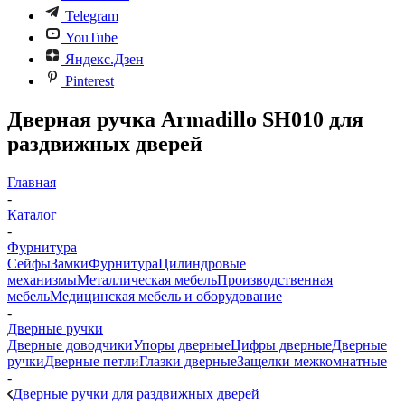
Telegram
YouTube
Яндекс.Дзен
Pinterest
Дверная ручка Armadillo SH010 для
раздвижных дверей
Главная
-
Каталог
-
Фурнитура
Сейфы
Замки
Фурнитура
Цилиндровые
механизмы
Металлическая мебель
Производственная
мебель
Медицинская мебель и оборудование
-
Дверные ручки
Дверные доводчики
Упоры дверные
Цифры дверные
Дверные
ручки
Дверные петли
Глазки дверные
Защелки межкомнатные
-
Дверные ручки для раздвижных дверей