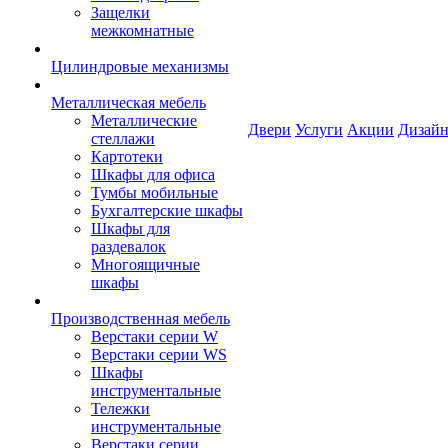
Защелки
межкомнатные
Цилиндровые механизмы
Металлическая мебель
Металлические
Двери
Услуги
Акции
Дизайн
стеллажи
Картотеки
Шкафы для офиса
Тумбы мобильные
Бухгалтерские шкафы
Шкафы для
раздевалок
Многоящичные
шкафы
Производственная мебель
Верстаки серии W
Верстаки серии WS
Шкафы
инструментальные
Тележки
инструментальные
Верстаки серии