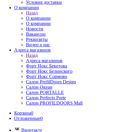
Условия доставки
О компании
Назад
О компании
О компании
Новости
Вакансии
Реквизиты
Видео о нас
Адреса магазинов
Назад
Адреса магазинов
Форт Нокс Бекетова
Форт Нокс Белинского
Форт Нокс Сормово
Салон ProfilDoors Design
Салон Океан
Салон PORTALLE
Салон Perfecto Portе
Салон PROFILDOORS Mall
Корзина
0
Отложенные
0
Вконтакте