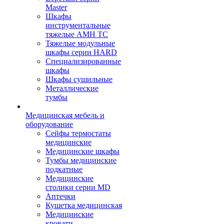
Master
Шкафы
инструментальные
тяжелые AMH TC
Тяжелые модульные
шкафы серии HARD
Cпециализированные
шкафы
Шкафы сушильные
Металлические
тумбы
Медицинская мебель и
оборудование
Сейфы термостаты
медицинские
Медицинские шкафы
Тумбы медицинские
подкатные
Медицинские
столики серии MD
Аптечки
Кушетка медицинская
Медицинские
кровати