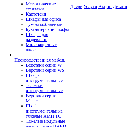
Металлические
Двери
Услуги
Акции
Дизайн
стеллажи
Картотеки
Шкафы для офиса
Тумбы мобильные
Бухгалтерские шкафы
Шкафы для
раздевалок
Многоящичные
шкафы
Производственная мебель
Верстаки серии W
Верстаки серии WS
Шкафы
инструментальные
Тележки
инструментальные
Верстаки серии
Master
Шкафы
инструментальные
тяжелые AMH TC
Тяжелые модульные
шкафы серии HARD