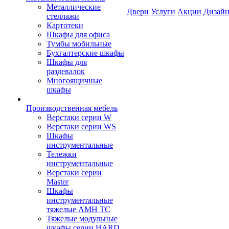
Металлические
Двери
Услуги
Акции
Дизайн
стеллажи
Картотеки
Шкафы для офиса
Тумбы мобильные
Бухгалтерские шкафы
Шкафы для
раздевалок
Многоящичные
шкафы
Производственная мебель
Верстаки серии W
Верстаки серии WS
Шкафы
инструментальные
Тележки
инструментальные
Верстаки серии
Master
Шкафы
инструментальные
тяжелые AMH TC
Тяжелые модульные
шкафы серии HARD