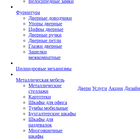
Велосипедные замки
Фурнитура
Дверные доводчики
Упоры дверные
Цифры дверные
Дверные ручки
Дверные петли
Глазки дверные
Защелки
межкомнатные
Цилиндровые механизмы
Металлическая мебель
Металлические
Двери
Услуги
Акции
Дизайн
стеллажи
Картотеки
Шкафы для офиса
Тумбы мобильные
Бухгалтерские шкафы
Шкафы для
раздевалок
Многоящичные
шкафы