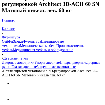
регулировкой Architect 3D-ACH 60 SN
Матовый никель лев. 60 кг
Главная
-
Каталог
-
Фурнитура
Сейфы
Замки
Фурнитура
Цилиндровые
механизмы
Металлическая мебель
Производственная
мебель
Медицинская мебель и оборудование
-
Дверные петли
Дверные доводчики
Упоры дверные
Цифры дверные
Дверные
ручки
Глазки дверные
Защелки межкомнатные
-
Петля скрытой установки с 3D-регулировкой Architect 3D-
ACH 60 SN Матовый никель лев. 60 кг