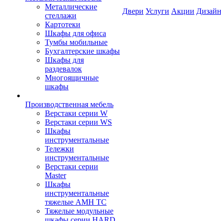
Металлические
Двери
Услуги
Акции
Дизайн
стеллажи
Картотеки
Шкафы для офиса
Тумбы мобильные
Бухгалтерские шкафы
Шкафы для
раздевалок
Многоящичные
шкафы
Производственная мебель
Верстаки серии W
Верстаки серии WS
Шкафы
инструментальные
Тележки
инструментальные
Верстаки серии
Master
Шкафы
инструментальные
тяжелые AMH TC
Тяжелые модульные
шкафы серии HARD