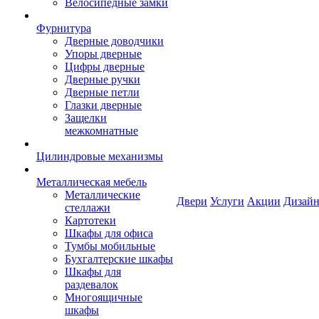
Велосипедные замки
Фурнитура
Дверные доводчики
Упоры дверные
Цифры дверные
Дверные ручки
Дверные петли
Глазки дверные
Защелки
межкомнатные
Цилиндровые механизмы
Металлическая мебель
Металлические
Двери
Услуги
Акции
Дизайн
стеллажи
Картотеки
Шкафы для офиса
Тумбы мобильные
Бухгалтерские шкафы
Шкафы для
раздевалок
Многоящичные
шкафы