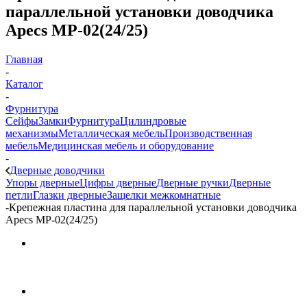
параллельной установки доводчика
Apecs MP-02(24/25)
Главная
-
Каталог
-
Фурнитура
Сейфы
Замки
Фурнитура
Цилиндровые
механизмы
Металлическая мебель
Производственная
мебель
Медицинская мебель и оборудование
-
Дверные доводчики
Упоры дверные
Цифры дверные
Дверные ручки
Дверные
петли
Глазки дверные
Защелки межкомнатные
-
Крепежная пластина для параллельной установки доводчика
Apecs MP-02(24/25)