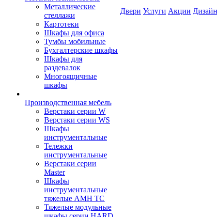
Металлические
Двери
Услуги
Акции
Дизайн
стеллажи
Картотеки
Шкафы для офиса
Тумбы мобильные
Бухгалтерские шкафы
Шкафы для
раздевалок
Многоящичные
шкафы
Производственная мебель
Верстаки серии W
Верстаки серии WS
Шкафы
инструментальные
Тележки
инструментальные
Верстаки серии
Master
Шкафы
инструментальные
тяжелые AMH TC
Тяжелые модульные
шкафы серии HARD