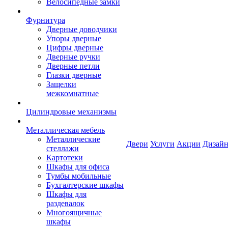
Велосипедные замки
Фурнитура
Дверные доводчики
Упоры дверные
Цифры дверные
Дверные ручки
Дверные петли
Глазки дверные
Защелки
межкомнатные
Цилиндровые механизмы
Металлическая мебель
Металлические
Двери
Услуги
Акции
Дизайн
стеллажи
Картотеки
Шкафы для офиса
Тумбы мобильные
Бухгалтерские шкафы
Шкафы для
раздевалок
Многоящичные
шкафы