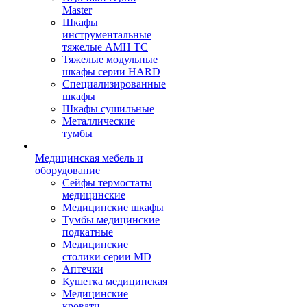
Master
Шкафы
инструментальные
тяжелые AMH TC
Тяжелые модульные
шкафы серии HARD
Cпециализированные
шкафы
Шкафы сушильные
Металлические
тумбы
Медицинская мебель и
оборудование
Сейфы термостаты
медицинские
Медицинские шкафы
Тумбы медицинские
подкатные
Медицинские
столики серии MD
Аптечки
Кушетка медицинская
Медицинские
кровати