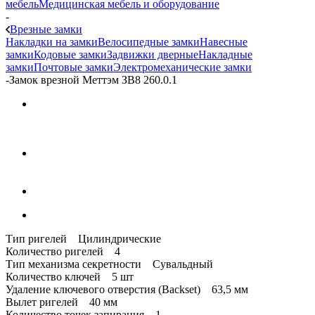
мебель
Медицинская мебель и оборудование
-
Врезные замки
Накладки на замки
Велосипедные замки
Навесные
замки
Кодовые замки
Задвижки дверные
Накладные
замки
Почтовые замки
Электромеханические замки
-
Замок врезной Меттэм ЗВ8 260.0.1
Тип ригелей Цилиндрические
Количество ригелей 4
Тип механизма секретности Сувальдный
Количество ключей 5 шт
Удаление ключевого отверстия (Backset) 63,5 мм
Вылет ригелей 40 мм
Количество точек запирания 1