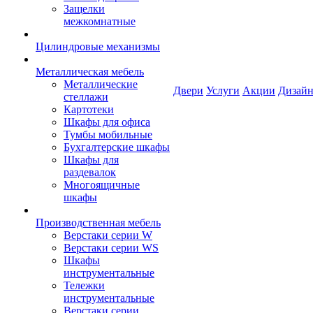
Защелки
межкомнатные
Цилиндровые механизмы
Металлическая мебель
Металлические
Двери
Услуги
Акции
Дизайн
стеллажи
Картотеки
Шкафы для офиса
Тумбы мобильные
Бухгалтерские шкафы
Шкафы для
раздевалок
Многоящичные
шкафы
Производственная мебель
Верстаки серии W
Верстаки серии WS
Шкафы
инструментальные
Тележки
инструментальные
Верстаки серии