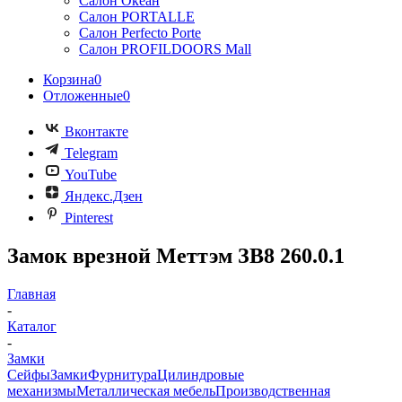
Салон Океан
Салон PORTALLE
Салон Perfecto Portе
Салон PROFILDOORS Mall
Корзина
0
Отложенные
0
Вконтакте
Telegram
YouTube
Яндекс.Дзен
Pinterest
Замок врезной Меттэм ЗВ8 260.0.1
Главная
-
Каталог
-
Замки
Сейфы
Замки
Фурнитура
Цилиндровые
механизмы
Металлическая мебель
Производственная