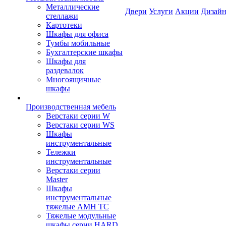
Металлические
Двери
Услуги
Акции
Дизайн
стеллажи
Картотеки
Шкафы для офиса
Тумбы мобильные
Бухгалтерские шкафы
Шкафы для
раздевалок
Многоящичные
шкафы
Производственная мебель
Верстаки серии W
Верстаки серии WS
Шкафы
инструментальные
Тележки
инструментальные
Верстаки серии
Master
Шкафы
инструментальные
тяжелые AMH TC
Тяжелые модульные
шкафы серии HARD