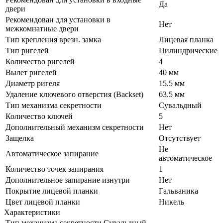
Да
двери
Рекомендован для установки в
Нет
межкомнатные двери
Тип крепления врезн. замка
Лицевая планка
Тип ригелей
Цилиндрические
Количество ригелей
4
Вылет ригелей
40 мм
Диаметр ригеля
15.5 мм
Удаление ключевого отверстия (Backset)
63.5 мм
Тип механизма секретности
Сувальдный
Количество ключей
5
Дополнительный механизм секретности
Нет
Защелка
Отсутствует
Не
Автоматическое запирание
автоматическое
Количество точек запирания
1
Дополнительное запирание изнутри
Нет
Покрытие лицевой планки
Гальваника
Цвет лицевой планки
Никель
Характеристики
Тип механизма секретности
Сувальдный