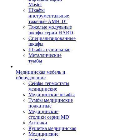
Master
Шкафы
инструментальные
тяжелые AMH TC
Тяжелые модульные
шкафы серии HARD
Cпециализированные
шкафы
Шкафы сушильные
Металлические
тумбы
Медицинская мебель и
оборудование
Сейфы термостаты
медицинские
Медицинские шкафы
Тумбы медицинские
подкатные
Медицинские
столики серии MD
Аптечки
Кушетка медицинская
Медицинские
кровати