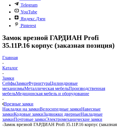
Telegram
YouTube
Яндекс.Дзен
Pinterest
Замок врезной ГАРДИАН Profi
35.11P.16 корпус (заказная позиция)
Главная
-
Каталог
-
Замки
Сейфы
Замки
Фурнитура
Цилиндровые
механизмы
Металлическая мебель
Производственная
мебель
Медицинская мебель и оборудование
-
Врезные замки
Накладки на замки
Велосипедные замки
Навесные
замки
Кодовые замки
Задвижки дверные
Накладные
замки
Почтовые замки
Электромеханические замки
-
Замок врезной ГАРДИАН Profi 35.11P.16 корпус (заказная