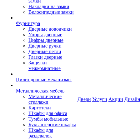
замки
Накладки на замки
Велосипедные замки
Фурнитура
Дверные доводчики
Упоры дверные
Цифры дверные
Дверные ручки
Дверные петли
Глазки дверные
Защелки
межкомнатные
Цилиндровые механизмы
Металлическая мебель
Металлические
Двери
Услуги
Акции
Дизайн
стеллажи
Картотеки
Шкафы для офиса
Тумбы мобильные
Бухгалтерские шкафы
Шкафы для
раздевалок