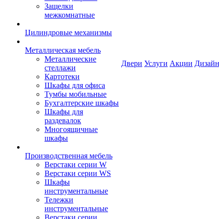
Защелки
межкомнатные
Цилиндровые механизмы
Металлическая мебель
Металлические
Двери
Услуги
Акции
Дизайн
стеллажи
Картотеки
Шкафы для офиса
Тумбы мобильные
Бухгалтерские шкафы
Шкафы для
раздевалок
Многоящичные
шкафы
Производственная мебель
Верстаки серии W
Верстаки серии WS
Шкафы
инструментальные
Тележки
инструментальные
Верстаки серии