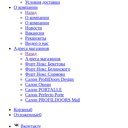
Условия доставки
О компании
Назад
О компании
О компании
Новости
Вакансии
Реквизиты
Видео о нас
Адреса магазинов
Назад
Адреса магазинов
Форт Нокс Бекетова
Форт Нокс Белинского
Форт Нокс Сормово
Салон ProfilDoors Design
Салон Океан
Салон PORTALLE
Салон Perfecto Portе
Салон PROFILDOORS Mall
Корзина
0
Отложенные
0
Вконтакте