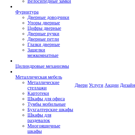
Велосипедные замки
Фурнитура
Дверные доводчики
Упоры дверные
Цифры дверные
Дверные ручки
Дверные петли
Глазки дверные
Защелки
межкомнатные
Цилиндровые механизмы
Металлическая мебель
Металлические
Двери
Услуги
Акции
Дизайн
стеллажи
Картотеки
Шкафы для офиса
Тумбы мобильные
Бухгалтерские шкафы
Шкафы для
раздевалок
Многоящичные
шкафы