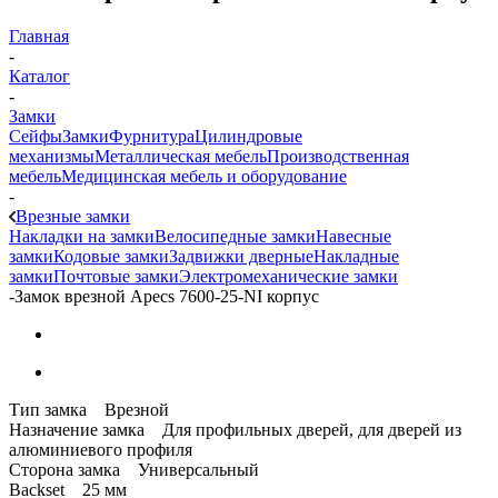
Главная
-
Каталог
-
Замки
Сейфы
Замки
Фурнитура
Цилиндровые
механизмы
Металлическая мебель
Производственная
мебель
Медицинская мебель и оборудование
-
Врезные замки
Накладки на замки
Велосипедные замки
Навесные
замки
Кодовые замки
Задвижки дверные
Накладные
замки
Почтовые замки
Электромеханические замки
-
Замок врезной Apecs 7600-25-NI корпус
Тип замка Врезной
Назначение замка Для профильных дверей, для дверей из
алюминиевого профиля
Сторона замка Универсальный
Backset 25 мм