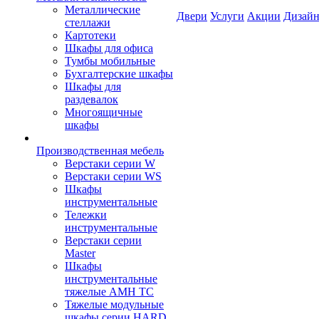
Металлические
Двери
Услуги
Акции
Дизайн
стеллажи
Картотеки
Шкафы для офиса
Тумбы мобильные
Бухгалтерские шкафы
Шкафы для
раздевалок
Многоящичные
шкафы
Производственная мебель
Верстаки серии W
Верстаки серии WS
Шкафы
инструментальные
Тележки
инструментальные
Верстаки серии
Master
Шкафы
инструментальные
тяжелые AMH TC
Тяжелые модульные
шкафы серии HARD