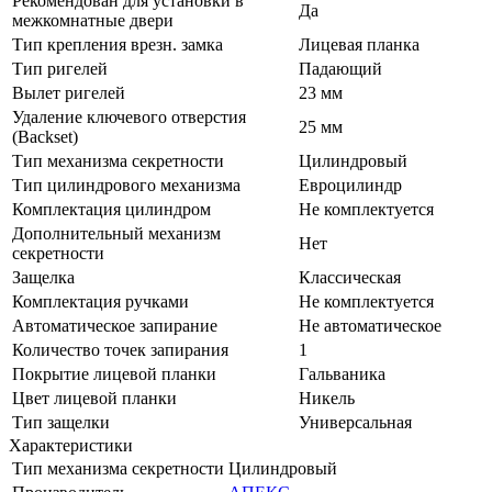
Рекомендован для установки в
Да
межкомнатные двери
Тип крепления врезн. замка
Лицевая планка
Тип ригелей
Падающий
Вылет ригелей
23 мм
Удаление ключевого отверстия
25 мм
(Backset)
Тип механизма секретности
Цилиндровый
Тип цилиндрового механизма
Евроцилиндр
Комплектация цилиндром
Не комплектуется
Дополнительный механизм
Нет
секретности
Защелка
Классическая
Комплектация ручками
Не комплектуется
Автоматическое запирание
Не автоматическое
Количество точек запирания
1
Покрытие лицевой планки
Гальваника
Цвет лицевой планки
Никель
Тип защелки
Универсальная
Характеристики
Тип механизма секретности
Цилиндровый