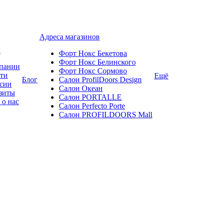
Адреса магазинов
и
Форт Нокс Бекетова
Форт Нокс Белинского
пании
Форт Нокс Сормово
ти
Ещё
Блог
Салон ProfilDoors Design
сии
Салон Океан
зиты
Салон PORTALLE
 о нас
Салон Perfecto Portе
Салон PROFILDOORS Mall