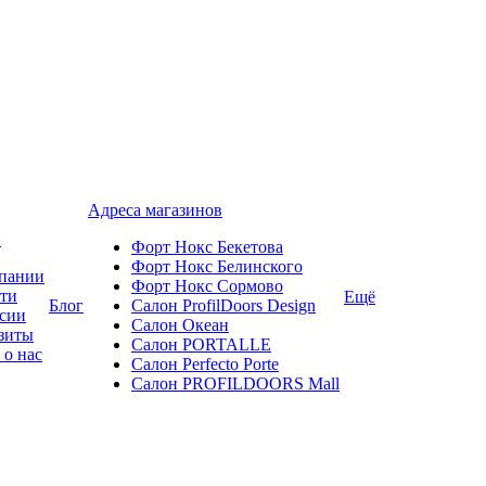
Адреса магазинов
и
Форт Нокс Бекетова
Форт Нокс Белинского
пании
Форт Нокс Сормово
ти
Ещё
Блог
Салон ProfilDoors Design
сии
Салон Океан
зиты
Салон PORTALLE
 о нас
Салон Perfecto Portе
Салон PROFILDOORS Mall