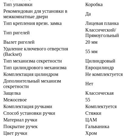
Тип упаковки
Коробка
Рекомендован для установки в
Да
межкомнатные двери
Тип крепления врезн. замка
Лицевая планка
Классический/
Тип ригелей
Прямоугольный
Вылет ригелей
20 мм
Удаление ключевого отверстия
55 мм
(Backset)
Тип механизма секретности
Цилиндровый
Тип цилиндрового механизма
Евроцилиндр
Комплектация цилиндром
Не комплектуется
Дополнительный механизм
Нет
секретности
Защелка
Классическая
Межосевое
55
Комплектация ручками
Комплектуется
Способ установки ручки
Стяжки
Материал ручки
ЦАМ
Покрытие ручек
Гальваника
Цвет ручки
Хром