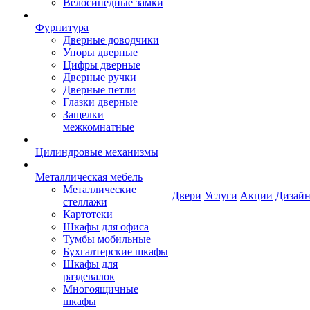
Велосипедные замки
Фурнитура
Дверные доводчики
Упоры дверные
Цифры дверные
Дверные ручки
Дверные петли
Глазки дверные
Защелки
межкомнатные
Цилиндровые механизмы
Металлическая мебель
Металлические
Двери
Услуги
Акции
Дизайн
стеллажи
Картотеки
Шкафы для офиса
Тумбы мобильные
Бухгалтерские шкафы
Шкафы для
раздевалок
Многоящичные
шкафы