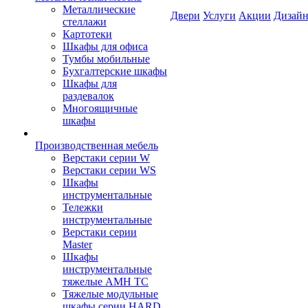
Металлические
Двери
Услуги
Акции
Дизайн
стеллажи
Картотеки
Шкафы для офиса
Тумбы мобильные
Бухгалтерские шкафы
Шкафы для
раздевалок
Многоящичные
шкафы
Производственная мебель
Верстаки серии W
Верстаки серии WS
Шкафы
инструментальные
Тележки
инструментальные
Верстаки серии
Master
Шкафы
инструментальные
тяжелые AMH TC
Тяжелые модульные
шкафы серии HARD