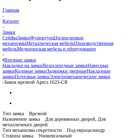
Главная
-
Каталог
-
Замки
Сейфы
Замки
Фурнитура
Цилиндровые
механизмы
Металлическая мебель
Производственная
мебель
Медицинская мебель и оборудование
-
Врезные замки
Накладки на замки
Велосипедные замки
Навесные
замки
Кодовые замки
Задвижки дверные
Накладные
замки
Почтовые замки
Электромеханические замки
-
Замок врезной Apecs 1623-CR
Тип замка Врезной
Назначение замка Для деревянных дверей, Для
металличеких дверей
Тип механизма секретности Под евроцилиндр
Сторона замка Универсальный