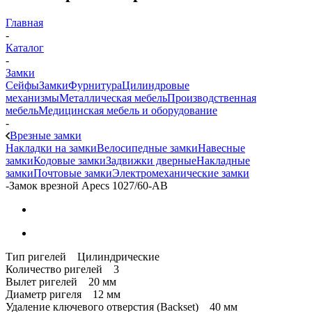
Главная
-
Каталог
-
Замки
Сейфы
Замки
Фурнитура
Цилиндровые
механизмы
Металлическая мебель
Производственная
мебель
Медицинская мебель и оборудование
-
Врезные замки
Накладки на замки
Велосипедные замки
Навесные
замки
Кодовые замки
Задвижки дверные
Накладные
замки
Почтовые замки
Электромеханические замки
-
Замок врезной Apecs 1027/60-AB
Тип ригелей Цилиндрические
Количество ригелей 3
Вылет ригелей 20 мм
Диаметр ригеля 12 мм
Удаление ключевого отверстия (Backset) 40 мм