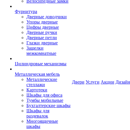
Велосипедные замки
Фурнитура
Дверные доводчики
Упоры дверные
Цифры дверные
Дверные ручки
Дверные петли
Глазки дверные
Защелки
межкомнатные
Цилиндровые механизмы
Металлическая мебель
Металлические
Двери
Услуги
Акции
Дизайн
стеллажи
Картотеки
Шкафы для офиса
Тумбы мобильные
Бухгалтерские шкафы
Шкафы для
раздевалок
Многоящичные
шкафы