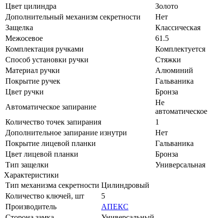
Цвет цилиндра
Золото
Дополнительный механизм секретности
Нет
Защелка
Классическая
Межосевое
61.5
Комплектация ручками
Комплектуется
Способ установки ручки
Стяжки
Материал ручки
Алюминий
Покрытие ручек
Гальваника
Цвет ручки
Бронза
Не
Автоматическое запирание
автоматическое
Количество точек запирания
1
Дополнительное запирание изнутри
Нет
Покрытие лицевой планки
Гальваника
Цвет лицевой планки
Бронза
Тип защелки
Универсальная
Характеристики
Тип механизма секретности
Цилиндровый
Количество ключей, шт
5
Производитель
АПЕКС
Сторона замка
Универсальный