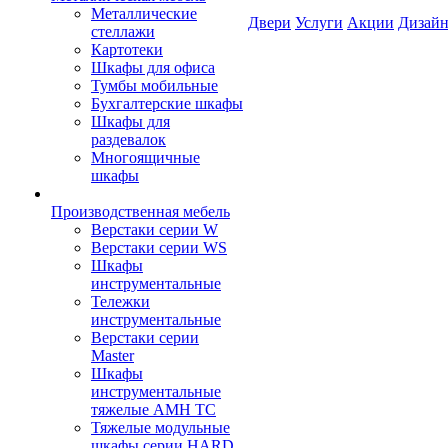
Металлические
Двери
Услуги
Акции
Дизайн
стеллажи
Картотеки
Шкафы для офиса
Тумбы мобильные
Бухгалтерские шкафы
Шкафы для
раздевалок
Многоящичные
шкафы
Производственная мебель
Верстаки серии W
Верстаки серии WS
Шкафы
инструментальные
Тележки
инструментальные
Верстаки серии
Master
Шкафы
инструментальные
тяжелые AMH TC
Тяжелые модульные
шкафы серии HARD