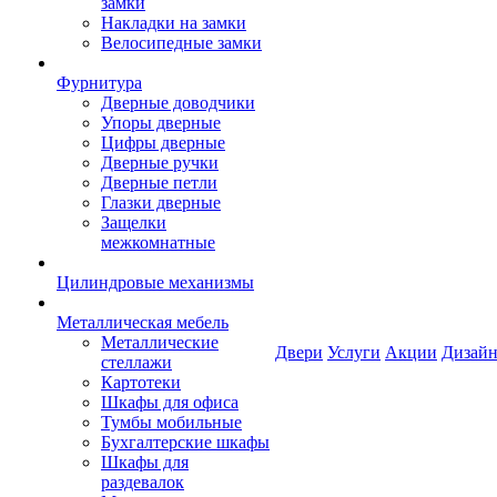
замки
Накладки на замки
Велосипедные замки
Фурнитура
Дверные доводчики
Упоры дверные
Цифры дверные
Дверные ручки
Дверные петли
Глазки дверные
Защелки
межкомнатные
Цилиндровые механизмы
Металлическая мебель
Металлические
Двери
Услуги
Акции
Дизайн
стеллажи
Картотеки
Шкафы для офиса
Тумбы мобильные
Бухгалтерские шкафы
Шкафы для
раздевалок