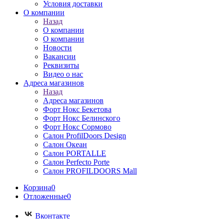
Условия доставки
О компании
Назад
О компании
О компании
Новости
Вакансии
Реквизиты
Видео о нас
Адреса магазинов
Назад
Адреса магазинов
Форт Нокс Бекетова
Форт Нокс Белинского
Форт Нокс Сормово
Салон ProfilDoors Design
Салон Океан
Салон PORTALLE
Салон Perfecto Portе
Салон PROFILDOORS Mall
Корзина
0
Отложенные
0
Вконтакте