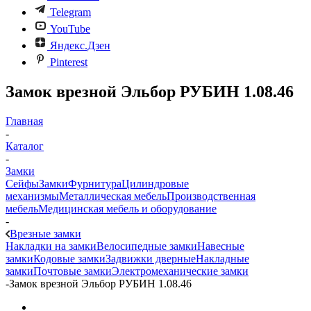
Telegram
YouTube
Яндекс.Дзен
Pinterest
Замок врезной Эльбор РУБИН 1.08.46
Главная
-
Каталог
-
Замки
Сейфы
Замки
Фурнитура
Цилиндровые
механизмы
Металлическая мебель
Производственная
мебель
Медицинская мебель и оборудование
-
Врезные замки
Накладки на замки
Велосипедные замки
Навесные
замки
Кодовые замки
Задвижки дверные
Накладные
замки
Почтовые замки
Электромеханические замки
-
Замок врезной Эльбор РУБИН 1.08.46