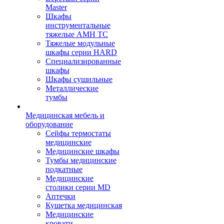
Master
Шкафы
инструментальные
тяжелые AMH TC
Тяжелые модульные
шкафы серии HARD
Cпециализированные
шкафы
Шкафы сушильные
Металлические
тумбы
Медицинская мебель и
оборудование
Сейфы термостаты
медицинские
Медицинские шкафы
Тумбы медицинские
подкатные
Медицинские
столики серии MD
Аптечки
Кушетка медицинская
Медицинские
кровати