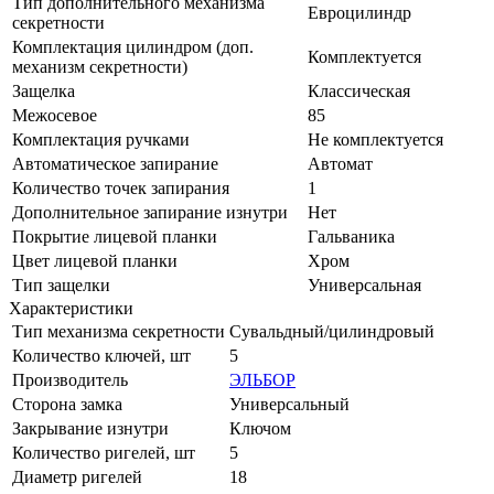
Тип дополнительного механизма
Евроцилиндр
секретности
Комплектация цилиндром (доп.
Комплектуется
механизм секретности)
Защелка
Классическая
Межосевое
85
Комплектация ручками
Не комплектуется
Автоматическое запирание
Автомат
Количество точек запирания
1
Дополнительное запирание изнутри
Нет
Покрытие лицевой планки
Гальваника
Цвет лицевой планки
Хром
Тип защелки
Универсальная
Характеристики
Тип механизма секретности
Сувальдный/цилиндровый
Количество ключей, шт
5
Производитель
ЭЛЬБОР
Сторона замка
Универсальный
Закрывание изнутри
Ключом
Количество ригелей, шт
5
Диаметр ригелей
18