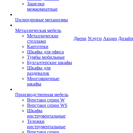
Защелки
межкомнатные
Цилиндровые механизмы
Металлическая мебель
Металлические
Двери
Услуги
Акции
Дизайн
стеллажи
Картотеки
Шкафы для офиса
Тумбы мобильные
Бухгалтерские шкафы
Шкафы для
раздевалок
Многоящичные
шкафы
Производственная мебель
Верстаки серии W
Верстаки серии WS
Шкафы
инструментальные
Тележки
инструментальные
Верстаки серии