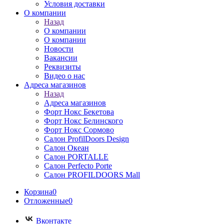
Условия доставки
О компании
Назад
О компании
О компании
Новости
Вакансии
Реквизиты
Видео о нас
Адреса магазинов
Назад
Адреса магазинов
Форт Нокс Бекетова
Форт Нокс Белинского
Форт Нокс Сормово
Салон ProfilDoors Design
Салон Океан
Салон PORTALLE
Салон Perfecto Portе
Салон PROFILDOORS Mall
Корзина
0
Отложенные
0
Вконтакте