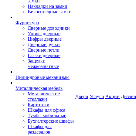
замки
Накладки на замки
Велосипедные замки
Фурнитура
Дверные доводчики
Упоры дверные
Цифры дверные
Дверные ручки
Дверные петли
Глазки дверные
Защелки
межкомнатные
Цилиндровые механизмы
Металлическая мебель
Металлические
Двери
Услуги
Акции
Дизайн
стеллажи
Картотеки
Шкафы для офиса
Тумбы мобильные
Бухгалтерские шкафы
Шкафы для
раздевалок