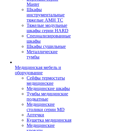
Master
Шкафы
инструментальные
тяжелые AMH TC
Тяжелые модульные
шкафы серии HARD
Cпециализированные
шкафы
Шкафы сушильные
Металлические
тумбы
Медицинская мебель и
оборудование
Сейфы термостаты
медицинские
Медицинские шкафы
Тумбы медицинские
подкатные
Медицинские
столики серии MD
Аптечки
Кушетка медицинская
Медицинские
кровати