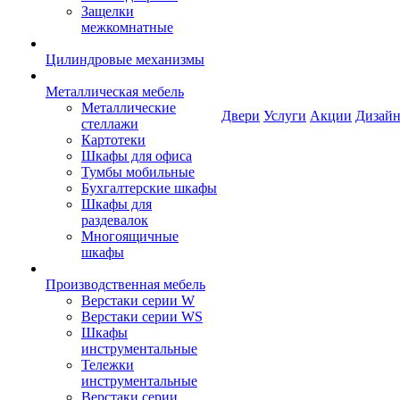
Защелки
межкомнатные
Цилиндровые механизмы
Металлическая мебель
Металлические
Двери
Услуги
Акции
Дизайн
стеллажи
Картотеки
Шкафы для офиса
Тумбы мобильные
Бухгалтерские шкафы
Шкафы для
раздевалок
Многоящичные
шкафы
Производственная мебель
Верстаки серии W
Верстаки серии WS
Шкафы
инструментальные
Тележки
инструментальные
Верстаки серии