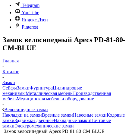
Telegram
YouTube
Яндекс.Дзен
Pinterest
Замок велосипедный Apecs PD-81-80-
CM-BLUE
Главная
-
Каталог
-
Замки
Сейфы
Замки
Фурнитура
Цилиндровые
механизмы
Металлическая мебель
Производственная
мебель
Медицинская мебель и оборудование
-
Велосипедные замки
Накладки на замки
Врезные замки
Навесные замки
Кодовые
замки
Задвижки дверные
Накладные замки
Почтовые
замки
Электромеханические замки
-
Замок велосипедный Apecs PD-81-80-CM-BLUE