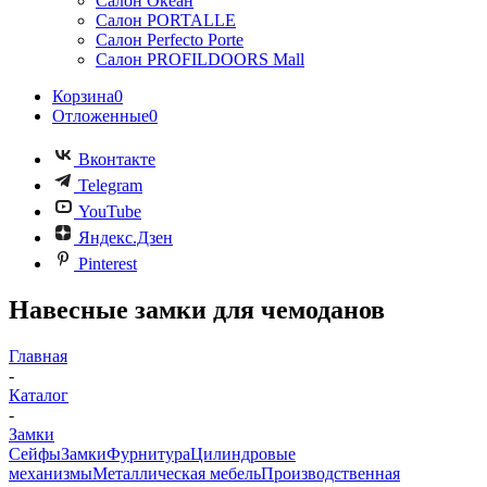
Салон Океан
Салон PORTALLE
Салон Perfecto Portе
Салон PROFILDOORS Mall
Корзина
0
Отложенные
0
Вконтакте
Telegram
YouTube
Яндекс.Дзен
Pinterest
Навесные замки для чемоданов
Главная
-
Каталог
-
Замки
Сейфы
Замки
Фурнитура
Цилиндровые
механизмы
Металлическая мебель
Производственная