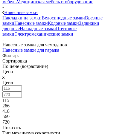
мебель
Медицинская мебель и оборудование
-
Навесные замки
Накладки на замки
Велосипедные замки
Врезные
замки
Навесные замки
Кодовые замки
Задвижки
дверные
Накладные замки
Почтовые
замки
Электромеханические замки
-
Навесные замки для чемоданов
Навесные замки для гаража
Фильтр:
Сортировка
По цене (возрастание)
Цена
Цена
115
266
418
569
720
Показать
Тип механизма секретности