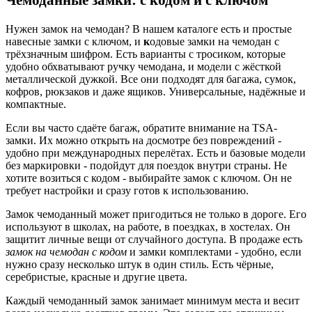
Нужен замок на чемодан? В нашем каталоге есть и простые
навесные замки с ключом, и
к
одовые замки на чемодан с
трёхзначным шифром. Есть варианты с тросиком, которые
удобно обхватывают ручку чемодана, и модели с жёсткой
металлической дужкой. Все они подходят для багажа, сумок,
кофров, рюкзаков и даже ящиков. Универсальные, надёжные и
компактные.
Если вы часто сдаёте багаж, обратите внимание на TSA-
замки. Их можно открыть на досмотре без повреждений -
удобно при международных перелётах. Есть и базовые модели
без маркировки - подойдут для поездок внутри страны. Не
хотите возиться с кодом - выбирайте замок с ключом. Он не
требует настройки и сразу готов к использованию.
Замок чемоданный может пригодиться не только в дороге. Его
используют в школах, на работе, в поездках, в хостелах. Он
защитит личные вещи от случайного доступа. В продаже есть
замок на чемодан с кодом
и замки комплектами - удобно, если
нужно сразу несколько штук в один стиль. Есть чёрные,
серебристые, красные и другие цвета.
Каждый чемоданный замок занимает минимум места и весит