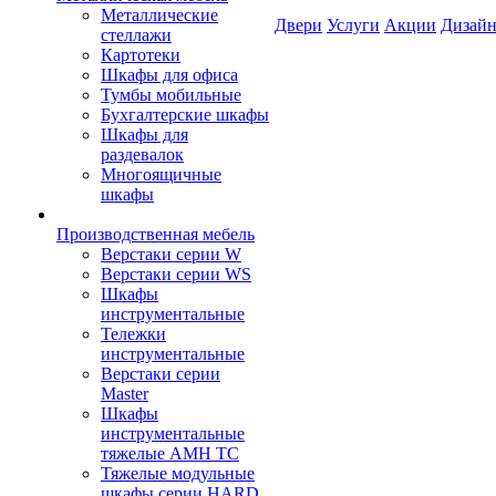
Металлические
Двери
Услуги
Акции
Дизайн
стеллажи
Картотеки
Шкафы для офиса
Тумбы мобильные
Бухгалтерские шкафы
Шкафы для
раздевалок
Многоящичные
шкафы
Производственная мебель
Верстаки серии W
Верстаки серии WS
Шкафы
инструментальные
Тележки
инструментальные
Верстаки серии
Master
Шкафы
инструментальные
тяжелые AMH TC
Тяжелые модульные
шкафы серии HARD