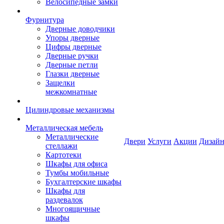
Велосипедные замки
Фурнитура
Дверные доводчики
Упоры дверные
Цифры дверные
Дверные ручки
Дверные петли
Глазки дверные
Защелки
межкомнатные
Цилиндровые механизмы
Металлическая мебель
Металлические
Двери
Услуги
Акции
Дизайн
стеллажи
Картотеки
Шкафы для офиса
Тумбы мобильные
Бухгалтерские шкафы
Шкафы для
раздевалок
Многоящичные
шкафы