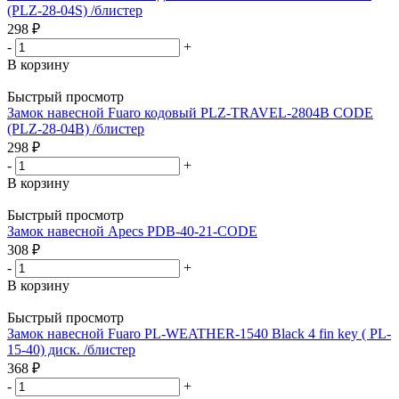
(PLZ-28-04S) /блистер
298
₽
-
+
В корзину
Быстрый просмотр
Замок навесной Fuaro кодовый PLZ-TRAVEL-2804B CODE
(PLZ-28-04B) /блистер
298
₽
-
+
В корзину
Быстрый просмотр
Замок навесной Apecs PDB-40-21-CODE
308
₽
-
+
В корзину
Быстрый просмотр
Замок навесной Fuaro PL-WEATHER-1540 Black 4 fin key ( PL-
15-40) диск. /блистер
368
₽
-
+