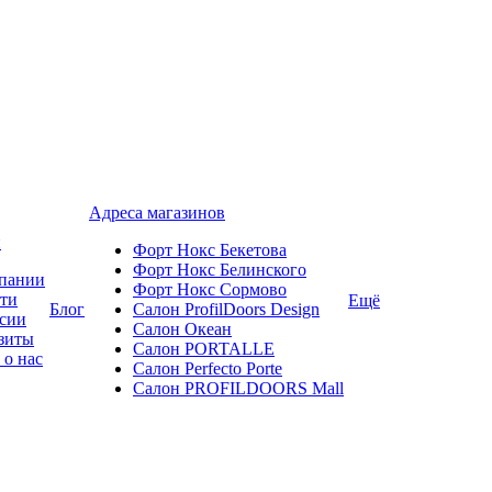
Адреса магазинов
и
Форт Нокс Бекетова
Форт Нокс Белинского
пании
Форт Нокс Сормово
ти
Ещё
Блог
Салон ProfilDoors Design
сии
Салон Океан
зиты
Салон PORTALLE
 о нас
Салон Perfecto Portе
Салон PROFILDOORS Mall