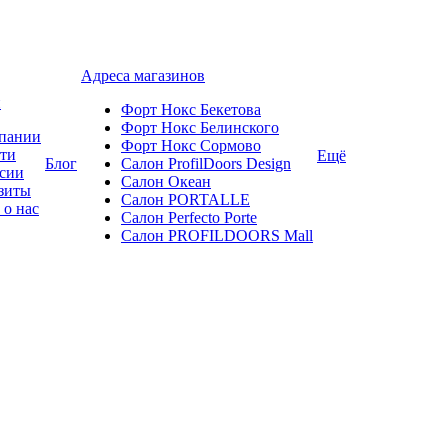
Адреса магазинов
и
Форт Нокс Бекетова
Форт Нокс Белинского
пании
Форт Нокс Сормово
ти
Ещё
Блог
Салон ProfilDoors Design
сии
Салон Океан
зиты
Салон PORTALLE
 о нас
Салон Perfecto Portе
Салон PROFILDOORS Mall