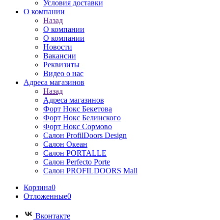
Условия доставки
О компании
Назад
О компании
О компании
Новости
Вакансии
Реквизиты
Видео о нас
Адреса магазинов
Назад
Адреса магазинов
Форт Нокс Бекетова
Форт Нокс Белинского
Форт Нокс Сормово
Салон ProfilDoors Design
Салон Океан
Салон PORTALLE
Салон Perfecto Portе
Салон PROFILDOORS Mall
Корзина
0
Отложенные
0
Вконтакте