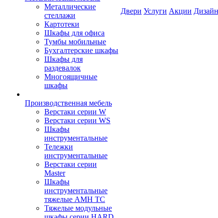
Металлические
Двери
Услуги
Акции
Дизайн
стеллажи
Картотеки
Шкафы для офиса
Тумбы мобильные
Бухгалтерские шкафы
Шкафы для
раздевалок
Многоящичные
шкафы
Производственная мебель
Верстаки серии W
Верстаки серии WS
Шкафы
инструментальные
Тележки
инструментальные
Верстаки серии
Master
Шкафы
инструментальные
тяжелые AMH TC
Тяжелые модульные
шкафы серии HARD