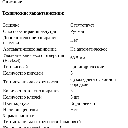
Описание
Технические характеристики:
Защелка
Отсутствует
Способ запирания изнутри
Ручкой
Дополнительное запирание
Нет
изнутри
Автоматическое запирание
Не автоматическое
Удаление ключевого отверстия
63.5 мм
(Backset)
Тип ригелей
Цилиндрические
Количество ригелей
5
Сувальдный с двойной
Тип механизма секретности
бородкой
Количество точек запирания
3
Количество ключей
5 шт
Цвет корпуса
Коричневый
Наличие цепочки
Нет
Характеристики
Тип механизма секретности
Помповый
Количество ключей, шт
5