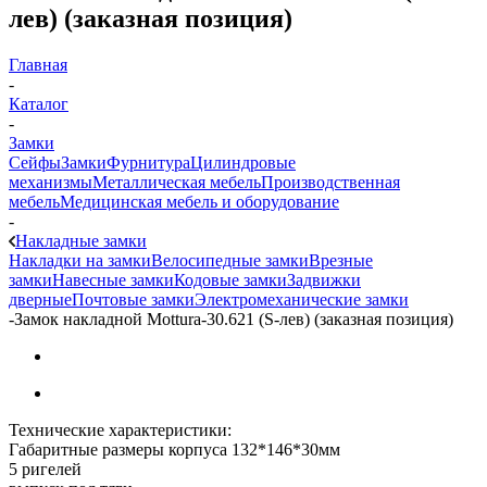
лев) (заказная позиция)
Главная
-
Каталог
-
Замки
Сейфы
Замки
Фурнитура
Цилиндровые
механизмы
Металлическая мебель
Производственная
мебель
Медицинская мебель и оборудование
-
Накладные замки
Накладки на замки
Велосипедные замки
Врезные
замки
Навесные замки
Кодовые замки
Задвижки
дверные
Почтовые замки
Электромеханические замки
-
Замок накладной Mottura-30.621 (S-лев) (заказная позиция)
Технические характеристики:
Габаритные размеры корпуса 132*146*30мм
5 ригелей