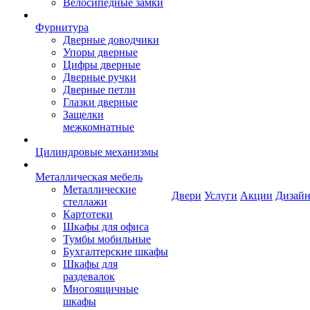
Велосипедные замки
Фурнитура
Дверные доводчики
Упоры дверные
Цифры дверные
Дверные ручки
Дверные петли
Глазки дверные
Защелки
межкомнатные
Цилиндровые механизмы
Металлическая мебель
Металлические
Двери
Услуги
Акции
Дизайн
стеллажи
Картотеки
Шкафы для офиса
Тумбы мобильные
Бухгалтерские шкафы
Шкафы для
раздевалок
Многоящичные
шкафы