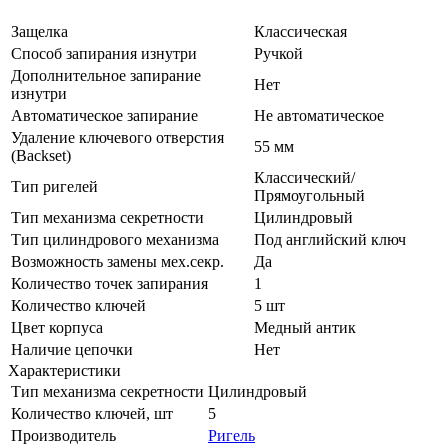
Защелка
Классическая
Способ запирания изнутри
Ручкой
Дополнительное запирание
Нет
изнутри
Автоматическое запирание
Не автоматическое
Удаление ключевого отверстия
55 мм
(Backset)
Классический/
Тип ригелей
Прямоугольный
Тип механизма секретности
Цилиндровый
Тип цилиндрового механизма
Под английский ключ
Возможность замены мех.секр.
Да
Количество точек запирания
1
Количество ключей
5 шт
Цвет корпуса
Медный антик
Наличие цепочки
Нет
Характеристики
Тип механизма секретности
Цилиндровый
Количество ключей, шт
5
Производитель
Ригель