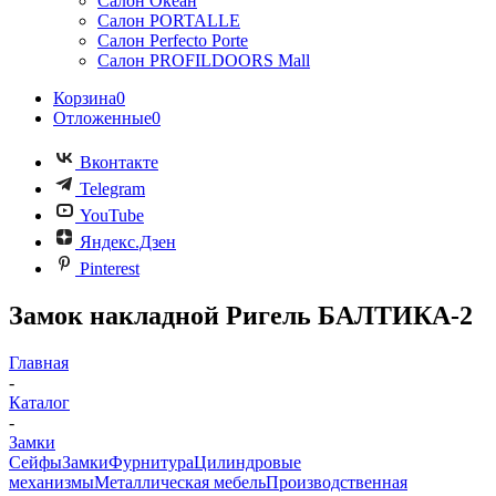
Салон Океан
Салон PORTALLE
Салон Perfecto Portе
Салон PROFILDOORS Mall
Корзина
0
Отложенные
0
Вконтакте
Telegram
YouTube
Яндекс.Дзен
Pinterest
Замок накладной Ригель БАЛТИКА-2
Главная
-
Каталог
-
Замки
Сейфы
Замки
Фурнитура
Цилиндровые
механизмы
Металлическая мебель
Производственная