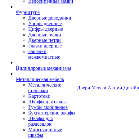
Велосипедные замки
Фурнитура
Дверные доводчики
Упоры дверные
Цифры дверные
Дверные ручки
Дверные петли
Глазки дверные
Защелки
межкомнатные
Цилиндровые механизмы
Металлическая мебель
Металлические
Двери
Услуги
Акции
Дизайн
стеллажи
Картотеки
Шкафы для офиса
Тумбы мобильные
Бухгалтерские шкафы
Шкафы для
раздевалок
Многоящичные
шкафы