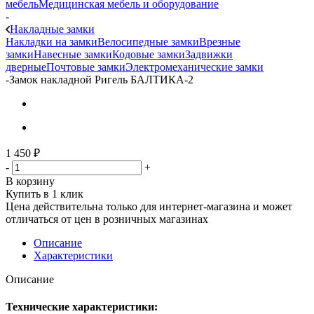
мебель
Медицинская мебель и оборудование
-
Накладные замки
Накладки на замки
Велосипедные замки
Врезные
замки
Навесные замки
Кодовые замки
Задвижки
дверные
Почтовые замки
Электромеханические замки
-
Замок накладной Ригель БАЛТИКА-2
1 450
₽
-
+
В корзину
Купить в 1 клик
Цена действительна только для интернет-магазина и может
отличаться от цен в розничных магазинах
Описание
Характеристики
Описание
Технические характеристики: