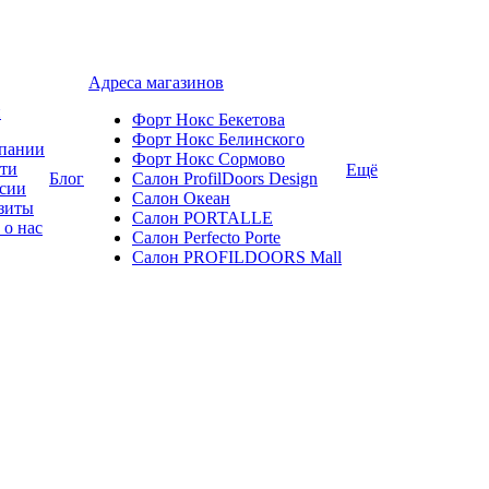
Адреса магазинов
и
Форт Нокс Бекетова
Форт Нокс Белинского
пании
Форт Нокс Сормово
ти
Ещё
Блог
Салон ProfilDoors Design
сии
Салон Океан
зиты
Салон PORTALLE
 о нас
Салон Perfecto Portе
Салон PROFILDOORS Mall