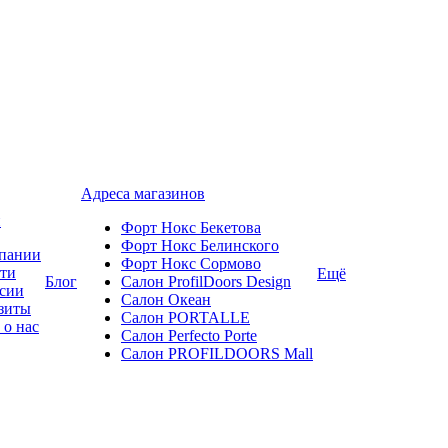
Адреса магазинов
и
Форт Нокс Бекетова
Форт Нокс Белинского
пании
Форт Нокс Сормово
ти
Ещё
Блог
Салон ProfilDoors Design
сии
Салон Океан
зиты
Салон PORTALLE
 о нас
Салон Perfecto Portе
Салон PROFILDOORS Mall