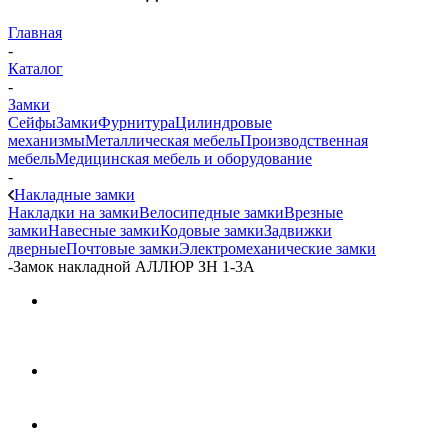
Главная
-
Каталог
-
Замки
Сейфы
Замки
Фурнитура
Цилиндровые
механизмы
Металлическая мебель
Производственная
мебель
Медицинская мебель и оборудование
-
Накладные замки
Накладки на замки
Велосипедные замки
Врезные
замки
Навесные замки
Кодовые замки
Задвижки
дверные
Почтовые замки
Электромеханические замки
-
Замок накладной АЛЛЮР ЗН 1-3А