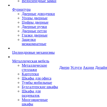
Велосипедные замки
Фурнитура
Дверные доводчики
Упоры дверные
Цифры дверные
Дверные ручки
Дверные петли
Глазки дверные
Защелки
межкомнатные
Цилиндровые механизмы
Металлическая мебель
Металлические
Двери
Услуги
Акции
Дизайн
стеллажи
Картотеки
Шкафы для офиса
Тумбы мобильные
Бухгалтерские шкафы
Шкафы для
раздевалок
Многоящичные
шкафы