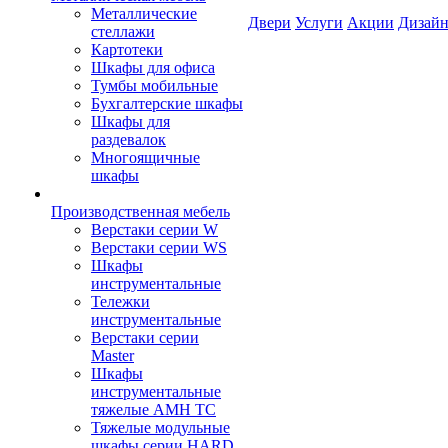
Металлические
Двери
Услуги
Акции
Дизайн
стеллажи
Картотеки
Шкафы для офиса
Тумбы мобильные
Бухгалтерские шкафы
Шкафы для
раздевалок
Многоящичные
шкафы
Производственная мебель
Верстаки серии W
Верстаки серии WS
Шкафы
инструментальные
Тележки
инструментальные
Верстаки серии
Master
Шкафы
инструментальные
тяжелые AMH TC
Тяжелые модульные
шкафы серии HARD