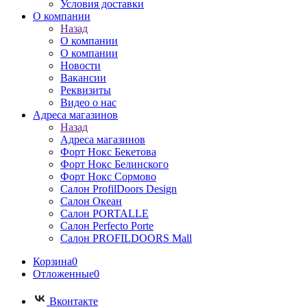
Условия доставки
О компании
Назад
О компании
О компании
Новости
Вакансии
Реквизиты
Видео о нас
Адреса магазинов
Назад
Адреса магазинов
Форт Нокс Бекетова
Форт Нокс Белинского
Форт Нокс Сормово
Салон ProfilDoors Design
Салон Океан
Салон PORTALLE
Салон Perfecto Portе
Салон PROFILDOORS Mall
Корзина
0
Отложенные
0
Вконтакте