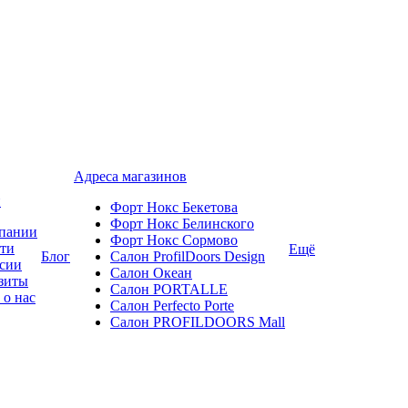
Адреса магазинов
и
Форт Нокс Бекетова
Форт Нокс Белинского
пании
Форт Нокс Сормово
ти
Ещё
Блог
Салон ProfilDoors Design
сии
Салон Океан
зиты
Салон PORTALLE
 о нас
Салон Perfecto Portе
Салон PROFILDOORS Mall