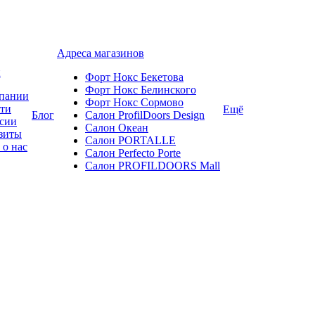
Адреса магазинов
и
Форт Нокс Бекетова
Форт Нокс Белинского
пании
Форт Нокс Сормово
ти
Ещё
Блог
Салон ProfilDoors Design
сии
Салон Океан
зиты
Салон PORTALLE
 о нас
Салон Perfecto Portе
Салон PROFILDOORS Mall