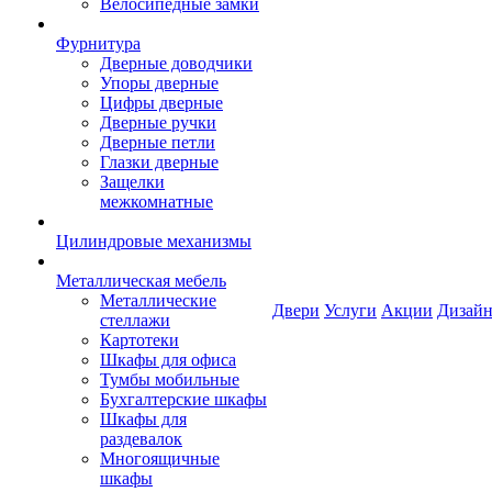
Велосипедные замки
Фурнитура
Дверные доводчики
Упоры дверные
Цифры дверные
Дверные ручки
Дверные петли
Глазки дверные
Защелки
межкомнатные
Цилиндровые механизмы
Металлическая мебель
Металлические
Двери
Услуги
Акции
Дизайн
стеллажи
Картотеки
Шкафы для офиса
Тумбы мобильные
Бухгалтерские шкафы
Шкафы для
раздевалок
Многоящичные
шкафы