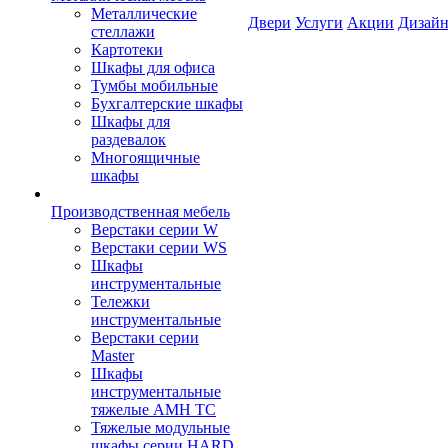
Металлические
Двери
Услуги
Акции
Дизайн
стеллажи
Картотеки
Шкафы для офиса
Тумбы мобильные
Бухгалтерские шкафы
Шкафы для
раздевалок
Многоящичные
шкафы
Производственная мебель
Верстаки серии W
Верстаки серии WS
Шкафы
инструментальные
Тележки
инструментальные
Верстаки серии
Master
Шкафы
инструментальные
тяжелые AMH TC
Тяжелые модульные
шкафы серии HARD