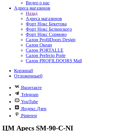
Видео о нас
Адреса магазинов
Назад
Адреса магазинов
Форт Нокс Бекетова
Форт Нокс Белинского
Форт Нокс Сормово
Салон ProfilDoors Design
Салон Океан
Салон PORTALLE
Салон Perfecto Portе
Салон PROFILDOORS Mall
Корзина
0
Отложенные
0
Вконтакте
Telegram
YouTube
Яндекс.Дзен
Pinterest
ЦМ Apecs SM-90-C-NI