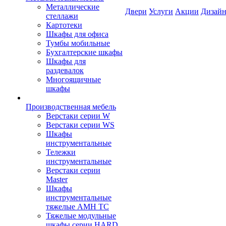
Металлические
Двери
Услуги
Акции
Дизайн
стеллажи
Картотеки
Шкафы для офиса
Тумбы мобильные
Бухгалтерские шкафы
Шкафы для
раздевалок
Многоящичные
шкафы
Производственная мебель
Верстаки серии W
Верстаки серии WS
Шкафы
инструментальные
Тележки
инструментальные
Верстаки серии
Master
Шкафы
инструментальные
тяжелые AMH TC
Тяжелые модульные
шкафы серии HARD