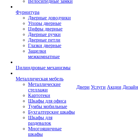
Велосипедные замки
Фурнитура
Дверные доводчики
Упоры дверные
Цифры дверные
Дверные ручки
Дверные петли
Глазки дверные
Защелки
межкомнатные
Цилиндровые механизмы
Металлическая мебель
Металлические
Двери
Услуги
Акции
Дизайн
стеллажи
Картотеки
Шкафы для офиса
Тумбы мобильные
Бухгалтерские шкафы
Шкафы для
раздевалок
Многоящичные
шкафы