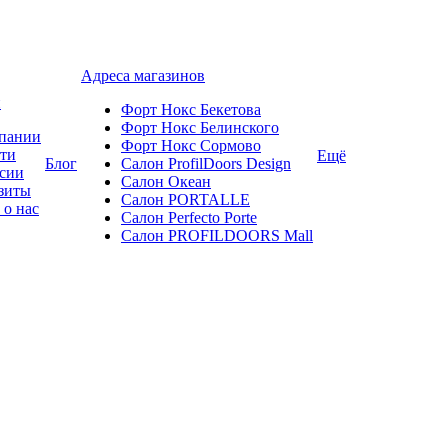
Адреса магазинов
и
Форт Нокс Бекетова
Форт Нокс Белинского
пании
Форт Нокс Сормово
ти
Ещё
Блог
Салон ProfilDoors Design
сии
Салон Океан
зиты
Салон PORTALLE
 о нас
Салон Perfecto Portе
Салон PROFILDOORS Mall