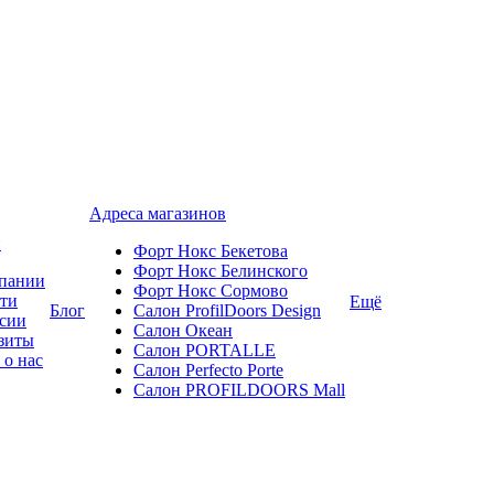
Адреса магазинов
и
Форт Нокс Бекетова
Форт Нокс Белинского
пании
Форт Нокс Сормово
ти
Ещё
Блог
Салон ProfilDoors Design
сии
Салон Океан
зиты
Салон PORTALLE
 о нас
Салон Perfecto Portе
Салон PROFILDOORS Mall