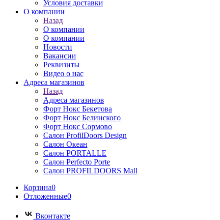
Условия доставки
О компании
Назад
О компании
О компании
Новости
Вакансии
Реквизиты
Видео о нас
Адреса магазинов
Назад
Адреса магазинов
Форт Нокс Бекетова
Форт Нокс Белинского
Форт Нокс Сормово
Салон ProfilDoors Design
Салон Океан
Салон PORTALLE
Салон Perfecto Portе
Салон PROFILDOORS Mall
Корзина
0
Отложенные
0
Вконтакте