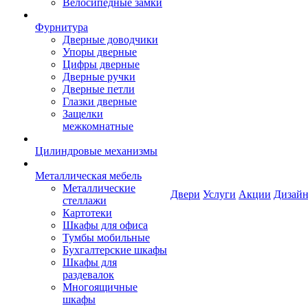
Велосипедные замки
Фурнитура
Дверные доводчики
Упоры дверные
Цифры дверные
Дверные ручки
Дверные петли
Глазки дверные
Защелки
межкомнатные
Цилиндровые механизмы
Металлическая мебель
Металлические
Двери
Услуги
Акции
Дизайн
стеллажи
Картотеки
Шкафы для офиса
Тумбы мобильные
Бухгалтерские шкафы
Шкафы для
раздевалок
Многоящичные
шкафы