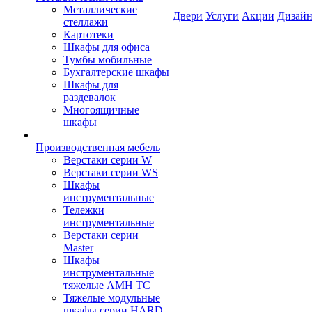
Металлические
Двери
Услуги
Акции
Дизайн
стеллажи
Картотеки
Шкафы для офиса
Тумбы мобильные
Бухгалтерские шкафы
Шкафы для
раздевалок
Многоящичные
шкафы
Производственная мебель
Верстаки серии W
Верстаки серии WS
Шкафы
инструментальные
Тележки
инструментальные
Верстаки серии
Master
Шкафы
инструментальные
тяжелые AMH TC
Тяжелые модульные
шкафы серии HARD