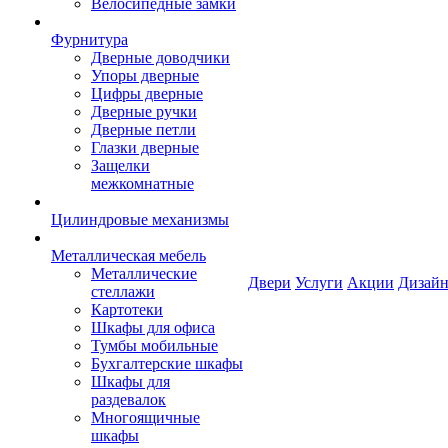
Велосипедные замки
Фурнитура
Дверные доводчики
Упоры дверные
Цифры дверные
Дверные ручки
Дверные петли
Глазки дверные
Защелки
межкомнатные
Цилиндровые механизмы
Металлическая мебель
Металлические
Двери
Услуги
Акции
Дизайн
стеллажи
Картотеки
Шкафы для офиса
Тумбы мобильные
Бухгалтерские шкафы
Шкафы для
раздевалок
Многоящичные
шкафы