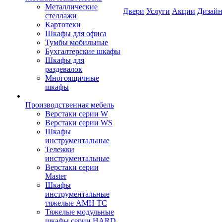
Металлические
Двери
Услуги
Акции
Дизайн
стеллажи
Картотеки
Шкафы для офиса
Тумбы мобильные
Бухгалтерские шкафы
Шкафы для
раздевалок
Многоящичные
шкафы
Производственная мебель
Верстаки серии W
Верстаки серии WS
Шкафы
инструментальные
Тележки
инструментальные
Верстаки серии
Master
Шкафы
инструментальные
тяжелые AMH TC
Тяжелые модульные
шкафы серии HARD