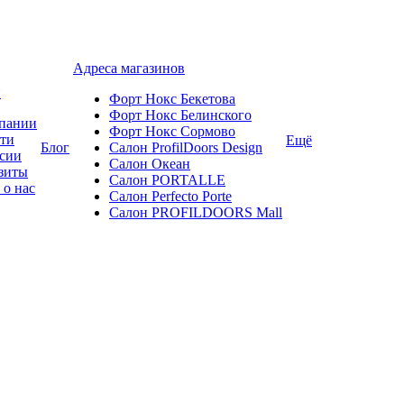
Адреса магазинов
и
Форт Нокс Бекетова
Форт Нокс Белинского
пании
Форт Нокс Сормово
ти
Ещё
Блог
Салон ProfilDoors Design
сии
Салон Океан
зиты
Салон PORTALLE
 о нас
Салон Perfecto Portе
Салон PROFILDOORS Mall