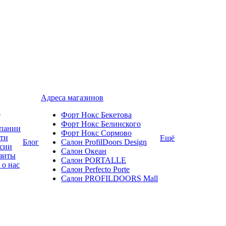
Адреса магазинов
и
Форт Нокс Бекетова
Форт Нокс Белинского
пании
Форт Нокс Сормово
ти
Ещё
Блог
Салон ProfilDoors Design
сии
Салон Океан
зиты
Салон PORTALLE
 о нас
Салон Perfecto Portе
Салон PROFILDOORS Mall