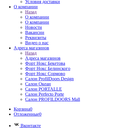
Условия доставки
О компании
Назад
О компании
О компании
Новости
Вакансии
Реквизиты
Видео о нас
Адреса магазинов
Назад
Адреса магазинов
Форт Нокс Бекетова
Форт Нокс Белинского
Форт Нокс Сормово
Салон ProfilDoors Design
Салон Океан
Салон PORTALLE
Салон Perfecto Portе
Салон PROFILDOORS Mall
Корзина
0
Отложенные
0
Вконтакте