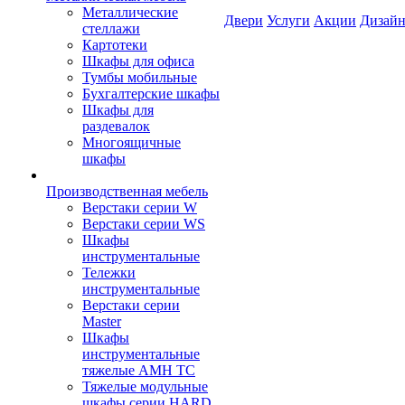
Металлические
Двери
Услуги
Акции
Дизайн
стеллажи
Картотеки
Шкафы для офиса
Тумбы мобильные
Бухгалтерские шкафы
Шкафы для
раздевалок
Многоящичные
шкафы
Производственная мебель
Верстаки серии W
Верстаки серии WS
Шкафы
инструментальные
Тележки
инструментальные
Верстаки серии
Master
Шкафы
инструментальные
тяжелые AMH TC
Тяжелые модульные
шкафы серии HARD