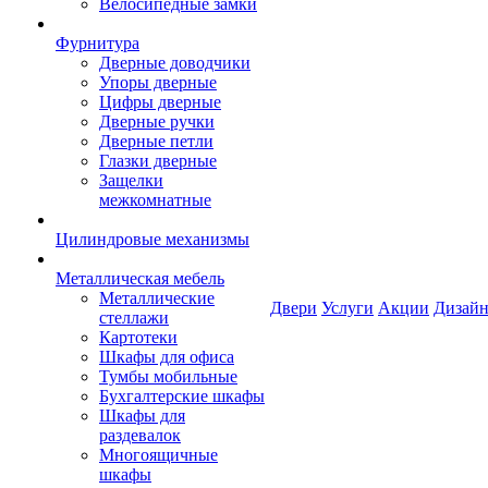
Велосипедные замки
Фурнитура
Дверные доводчики
Упоры дверные
Цифры дверные
Дверные ручки
Дверные петли
Глазки дверные
Защелки
межкомнатные
Цилиндровые механизмы
Металлическая мебель
Металлические
Двери
Услуги
Акции
Дизайн
стеллажи
Картотеки
Шкафы для офиса
Тумбы мобильные
Бухгалтерские шкафы
Шкафы для
раздевалок
Многоящичные
шкафы