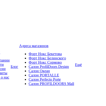
Адреса магазинов
и
Форт Нокс Бекетова
Форт Нокс Белинского
пании
Форт Нокс Сормово
ти
Ещё
Блог
Салон ProfilDoors Design
сии
Салон Океан
зиты
Салон PORTALLE
 о нас
Салон Perfecto Portе
Салон PROFILDOORS Mall