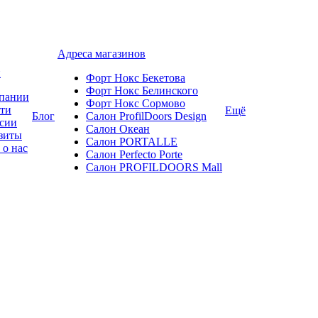
Адреса магазинов
и
Форт Нокс Бекетова
Форт Нокс Белинского
пании
Форт Нокс Сормово
ти
Ещё
Блог
Салон ProfilDoors Design
сии
Салон Океан
зиты
Салон PORTALLE
 о нас
Салон Perfecto Portе
Салон PROFILDOORS Mall