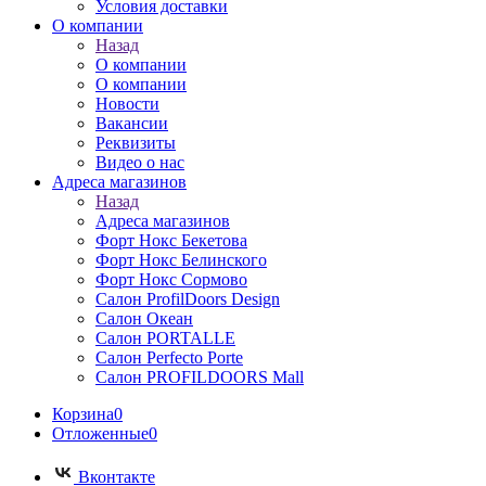
Условия доставки
О компании
Назад
О компании
О компании
Новости
Вакансии
Реквизиты
Видео о нас
Адреса магазинов
Назад
Адреса магазинов
Форт Нокс Бекетова
Форт Нокс Белинского
Форт Нокс Сормово
Салон ProfilDoors Design
Салон Океан
Салон PORTALLE
Салон Perfecto Portе
Салон PROFILDOORS Mall
Корзина
0
Отложенные
0
Вконтакте