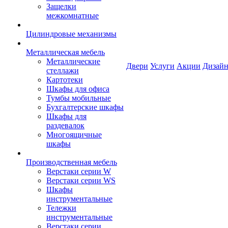
Защелки
межкомнатные
Цилиндровые механизмы
Металлическая мебель
Металлические
Двери
Услуги
Акции
Дизайн
стеллажи
Картотеки
Шкафы для офиса
Тумбы мобильные
Бухгалтерские шкафы
Шкафы для
раздевалок
Многоящичные
шкафы
Производственная мебель
Верстаки серии W
Верстаки серии WS
Шкафы
инструментальные
Тележки
инструментальные
Верстаки серии