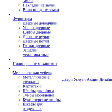
замки
Накладки на замки
Велосипедные замки
Фурнитура
Дверные доводчики
Упоры дверные
Цифры дверные
Дверные ручки
Дверные петли
Глазки дверные
Защелки
межкомнатные
Цилиндровые механизмы
Металлическая мебель
Металлические
Двери
Услуги
Акции
Дизайн
стеллажи
Картотеки
Шкафы для офиса
Тумбы мобильные
Бухгалтерские шкафы
Шкафы для
раздевалок