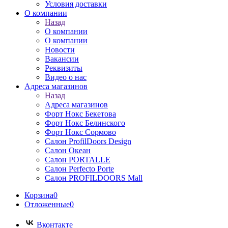
Условия доставки
О компании
Назад
О компании
О компании
Новости
Вакансии
Реквизиты
Видео о нас
Адреса магазинов
Назад
Адреса магазинов
Форт Нокс Бекетова
Форт Нокс Белинского
Форт Нокс Сормово
Салон ProfilDoors Design
Салон Океан
Салон PORTALLE
Салон Perfecto Portе
Салон PROFILDOORS Mall
Корзина
0
Отложенные
0
Вконтакте