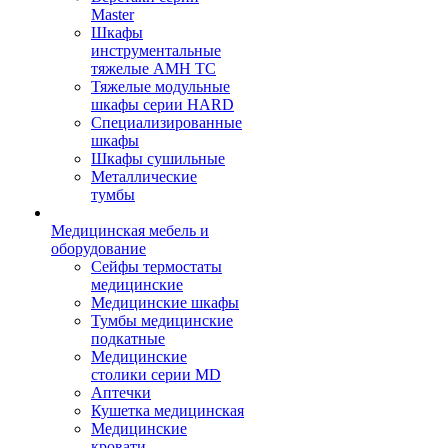
Master
Шкафы
инструментальные
тяжелые AMH TC
Тяжелые модульные
шкафы серии HARD
Cпециализированные
шкафы
Шкафы сушильные
Металлические
тумбы
Медицинская мебель и
оборудование
Сейфы термостаты
медицинские
Медицинские шкафы
Тумбы медицинские
подкатные
Медицинские
столики серии MD
Аптечки
Кушетка медицинская
Медицинские
кровати