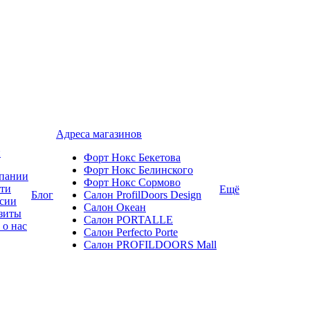
Адреса магазинов
и
Форт Нокс Бекетова
Форт Нокс Белинского
пании
Форт Нокс Сормово
ти
Ещё
Блог
Салон ProfilDoors Design
сии
Салон Океан
зиты
Салон PORTALLE
 о нас
Салон Perfecto Portе
Салон PROFILDOORS Mall