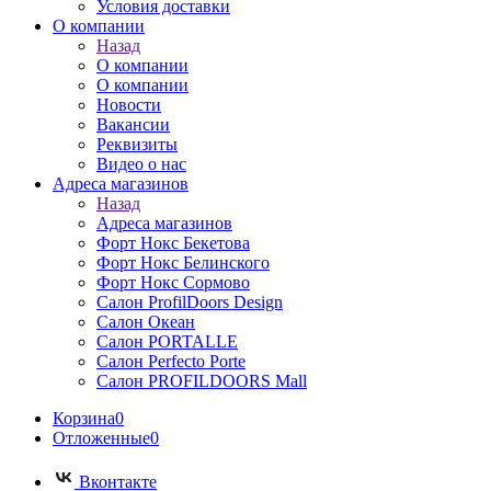
Условия доставки
О компании
Назад
О компании
О компании
Новости
Вакансии
Реквизиты
Видео о нас
Адреса магазинов
Назад
Адреса магазинов
Форт Нокс Бекетова
Форт Нокс Белинского
Форт Нокс Сормово
Салон ProfilDoors Design
Салон Океан
Салон PORTALLE
Салон Perfecto Portе
Салон PROFILDOORS Mall
Корзина
0
Отложенные
0
Вконтакте