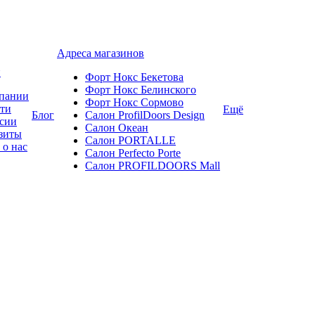
Адреса магазинов
и
Форт Нокс Бекетова
Форт Нокс Белинского
пании
Форт Нокс Сормово
ти
Ещё
Блог
Салон ProfilDoors Design
сии
Салон Океан
зиты
Салон PORTALLE
 о нас
Салон Perfecto Portе
Салон PROFILDOORS Mall