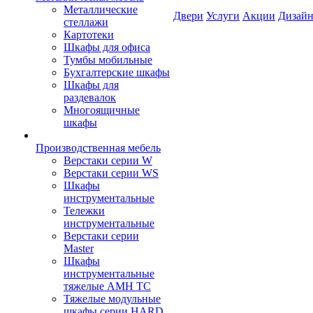
Металлические
Двери
Услуги
Акции
Дизайн
стеллажи
Картотеки
Шкафы для офиса
Тумбы мобильные
Бухгалтерские шкафы
Шкафы для
раздевалок
Многоящичные
шкафы
Производственная мебель
Верстаки серии W
Верстаки серии WS
Шкафы
инструментальные
Тележки
инструментальные
Верстаки серии
Master
Шкафы
инструментальные
тяжелые AMH TC
Тяжелые модульные
шкафы серии HARD