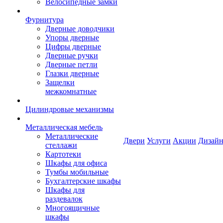
Велосипедные замки
Фурнитура
Дверные доводчики
Упоры дверные
Цифры дверные
Дверные ручки
Дверные петли
Глазки дверные
Защелки
межкомнатные
Цилиндровые механизмы
Металлическая мебель
Металлические
Двери
Услуги
Акции
Дизайн
стеллажи
Картотеки
Шкафы для офиса
Тумбы мобильные
Бухгалтерские шкафы
Шкафы для
раздевалок
Многоящичные
шкафы