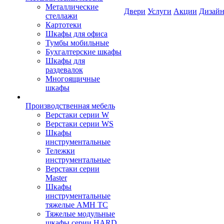
Металлические
Двери
Услуги
Акции
Дизайн
стеллажи
Картотеки
Шкафы для офиса
Тумбы мобильные
Бухгалтерские шкафы
Шкафы для
раздевалок
Многоящичные
шкафы
Производственная мебель
Верстаки серии W
Верстаки серии WS
Шкафы
инструментальные
Тележки
инструментальные
Верстаки серии
Master
Шкафы
инструментальные
тяжелые AMH TC
Тяжелые модульные
шкафы серии HARD