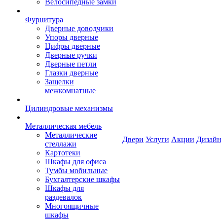
Велосипедные замки
Фурнитура
Дверные доводчики
Упоры дверные
Цифры дверные
Дверные ручки
Дверные петли
Глазки дверные
Защелки
межкомнатные
Цилиндровые механизмы
Металлическая мебель
Металлические
Двери
Услуги
Акции
Дизайн
стеллажи
Картотеки
Шкафы для офиса
Тумбы мобильные
Бухгалтерские шкафы
Шкафы для
раздевалок
Многоящичные
шкафы