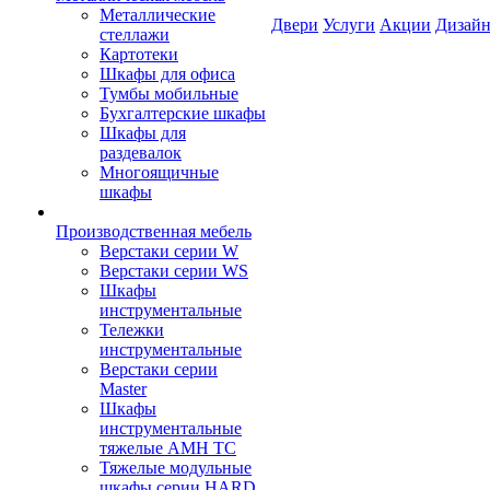
Металлические
Двери
Услуги
Акции
Дизайн
стеллажи
Картотеки
Шкафы для офиса
Тумбы мобильные
Бухгалтерские шкафы
Шкафы для
раздевалок
Многоящичные
шкафы
Производственная мебель
Верстаки серии W
Верстаки серии WS
Шкафы
инструментальные
Тележки
инструментальные
Верстаки серии
Master
Шкафы
инструментальные
тяжелые AMH TC
Тяжелые модульные
шкафы серии HARD