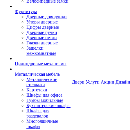
Велосипедные замки
Фурнитура
Дверные доводчики
Упоры дверные
Цифры дверные
Дверные ручки
Дверные петли
Глазки дверные
Защелки
межкомнатные
Цилиндровые механизмы
Металлическая мебель
Металлические
Двери
Услуги
Акции
Дизайн
стеллажи
Картотеки
Шкафы для офиса
Тумбы мобильные
Бухгалтерские шкафы
Шкафы для
раздевалок
Многоящичные
шкафы