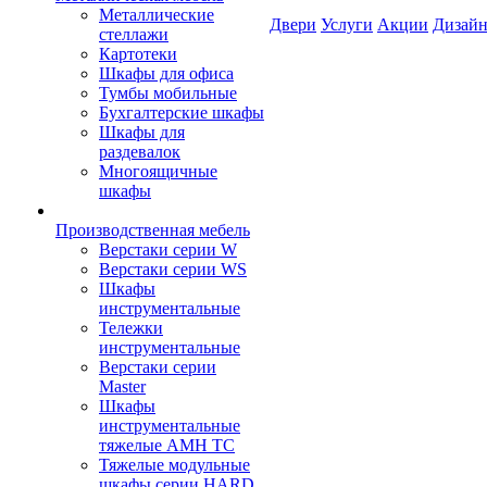
Металлические
Двери
Услуги
Акции
Дизайн
стеллажи
Картотеки
Шкафы для офиса
Тумбы мобильные
Бухгалтерские шкафы
Шкафы для
раздевалок
Многоящичные
шкафы
Производственная мебель
Верстаки серии W
Верстаки серии WS
Шкафы
инструментальные
Тележки
инструментальные
Верстаки серии
Master
Шкафы
инструментальные
тяжелые AMH TC
Тяжелые модульные
шкафы серии HARD