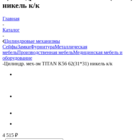
никель к/к
Главная
-
Каталог
-
Цилиндровые механизмы
Сейфы
Замки
Фурнитура
Металлическая
мебель
Производственная мебель
Медицинская мебель и
оборудование
-
Цилиндр. мех-зм TITAN K56 62(31*31) никель к/к
4 515
₽