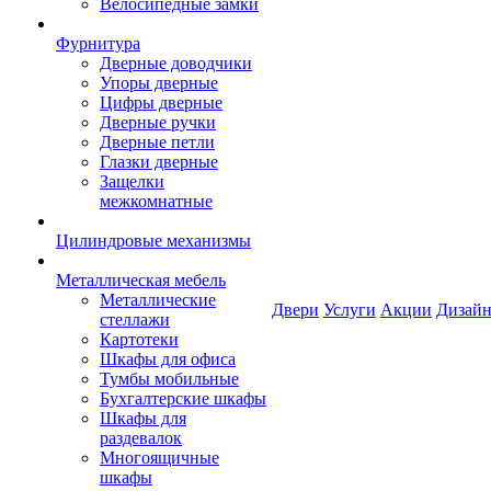
Велосипедные замки
Фурнитура
Дверные доводчики
Упоры дверные
Цифры дверные
Дверные ручки
Дверные петли
Глазки дверные
Защелки
межкомнатные
Цилиндровые механизмы
Металлическая мебель
Металлические
Двери
Услуги
Акции
Дизайн
стеллажи
Картотеки
Шкафы для офиса
Тумбы мобильные
Бухгалтерские шкафы
Шкафы для
раздевалок
Многоящичные
шкафы