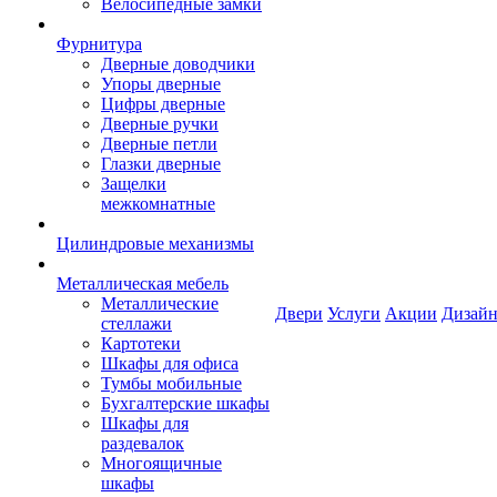
Велосипедные замки
Фурнитура
Дверные доводчики
Упоры дверные
Цифры дверные
Дверные ручки
Дверные петли
Глазки дверные
Защелки
межкомнатные
Цилиндровые механизмы
Металлическая мебель
Металлические
Двери
Услуги
Акции
Дизайн
стеллажи
Картотеки
Шкафы для офиса
Тумбы мобильные
Бухгалтерские шкафы
Шкафы для
раздевалок
Многоящичные
шкафы