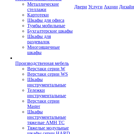
Металлические
Двери
Услуги
Акции
Дизайн
стеллажи
Картотеки
Шкафы для офиса
Тумбы мобильные
Бухгалтерские шкафы
Шкафы для
раздевалок
Многоящичные
шкафы
Производственная мебель
Верстаки серии W
Верстаки серии WS
Шкафы
инструментальные
Тележки
инструментальные
Верстаки серии
Master
Шкафы
инструментальные
тяжелые AMH TC
Тяжелые модульные
шкафы серии HARD