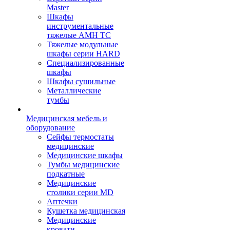
Master
Шкафы
инструментальные
тяжелые AMH TC
Тяжелые модульные
шкафы серии HARD
Cпециализированные
шкафы
Шкафы сушильные
Металлические
тумбы
Медицинская мебель и
оборудование
Сейфы термостаты
медицинские
Медицинские шкафы
Тумбы медицинские
подкатные
Медицинские
столики серии MD
Аптечки
Кушетка медицинская
Медицинские
кровати