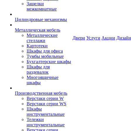
Защелки
межкомнатные
Цилиндровые механизмы
Металлическая мебель
Металлические
Двери
Услуги
Акции
Дизайн
стеллажи
Картотеки
Шкафы для офиса
Тумбы мобильные
Бухгалтерские шкафы
Шкафы для
раздевалок
Многоящичные
шкафы
Производственная мебель
Верстаки серии W
Верстаки серии WS
Шкафы
инструментальные
Тележки
инструментальные
Верстаки серии