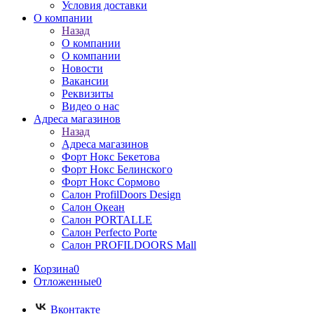
Условия доставки
О компании
Назад
О компании
О компании
Новости
Вакансии
Реквизиты
Видео о нас
Адреса магазинов
Назад
Адреса магазинов
Форт Нокс Бекетова
Форт Нокс Белинского
Форт Нокс Сормово
Салон ProfilDoors Design
Салон Океан
Салон PORTALLE
Салон Perfecto Portе
Салон PROFILDOORS Mall
Корзина
0
Отложенные
0
Вконтакте