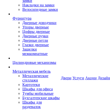
замки
Накладки на замки
Велосипедные замки
Фурнитура
Дверные доводчики
Упоры дверные
Цифры дверные
Дверные ручки
Дверные петли
Глазки дверные
Защелки
межкомнатные
Цилиндровые механизмы
Металлическая мебель
Металлические
Двери
Услуги
Акции
Дизайн
стеллажи
Картотеки
Шкафы для офиса
Тумбы мобильные
Бухгалтерские шкафы
Шкафы для
раздевалок