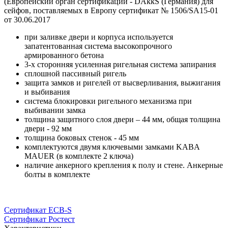
(Европейский орган сертификации - DAkkS (Германия) для
сейфов, поставляемых в Европу сертификат № 1506/SA15-01
от 30.06.2017
при заливке двери и корпуса используется
запатентованная система высокопрочного
армированного бетона
3-х сторонняя усиленная ригельная система запирания
сплошной пассивный ригель
защита замков и ригелей от высверливания, выжигания
и выбивания
система блокировки ригельного механизма при
выбивании замка
толщина защитного слоя двери – 44 мм, общая толщина
двери - 92 мм
толщина боковых стенок - 45 мм
комплектуются двумя ключевыми замками KABA
MAUER (в комплекте 2 ключа)
наличие анкерного крепления к полу и стене. Анкерные
болты в комплекте
Сертификат ECB-S
Сертификат Ростест