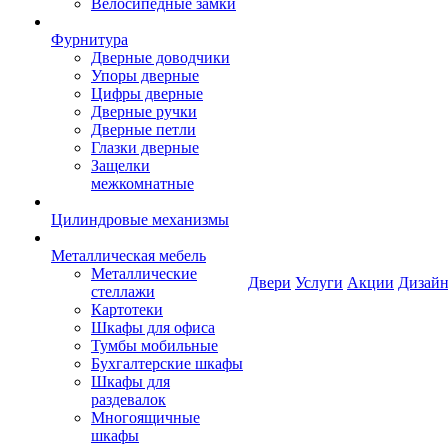
Велосипедные замки
Фурнитура
Дверные доводчики
Упоры дверные
Цифры дверные
Дверные ручки
Дверные петли
Глазки дверные
Защелки
межкомнатные
Цилиндровые механизмы
Металлическая мебель
Металлические
Двери
Услуги
Акции
Дизайн
стеллажи
Картотеки
Шкафы для офиса
Тумбы мобильные
Бухгалтерские шкафы
Шкафы для
раздевалок
Многоящичные
шкафы