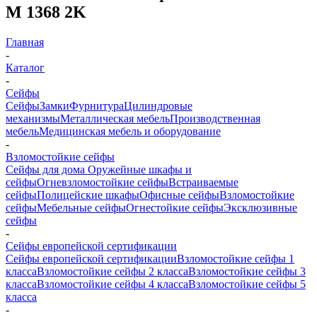
M 1368 2K
Главная
-
Каталог
-
Сейфы
Сейфы
Замки
Фурнитура
Цилиндровые
механизмы
Металлическая мебель
Производственная
мебель
Медицинская мебель и оборудование
-
Взломостойкие сейфы
Сейфы для дома
Оружейные шкафы и
сейфы
Огневзломостойкие сейфы
Встраиваемые
сейфы
Полицейские шкафы
Офисные сейфы
Взломостойкие
сейфы
Мебельные сейфы
Огнестойкие сейфы
Эксклюзивные
сейфы
-
Сейфы европейской сертификации
Сейфы европейской сертификации
Взломостойкие сейфы 1
класса
Взломостойкие сейфы 2 класса
Взломостойкие сейфы 3
класса
Взломостойкие сейфы 4 класcа
Взломостойкие сейфы 5
класса
-