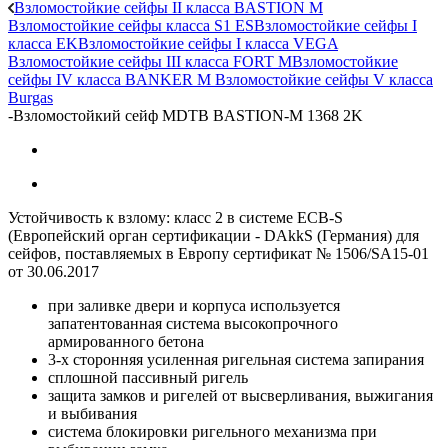
Взломостойкие сейфы II класса BASTION M
Взломостойкие сейфы класса S1 ES
Взломостойкие сейфы I
класса EK
Взломостойкие сейфы I класса VEGA
Взломостойкие сейфы III класса FORT M
Взломостойкие
сейфы IV класса BANKER M
Взломостойкие сейфы V класса
Burgas
-
Взломостойкий сейф MDTB BASTION-M 1368 2K
Устойчивость к взлому: класс 2 в системе ECB-S
(Европейский орган сертификации - DAkkS (Германия) для
сейфов, поставляемых в Европу сертификат № 1506/SA15-01
от 30.06.2017
при заливке двери и корпуса используется
запатентованная система высокопрочного
армированного бетона
3-х сторонняя усиленная ригельная система запирания
сплошной пассивный ригель
защита замков и ригелей от высверливания, выжигания
и выбивания
система блокировки ригельного механизма при