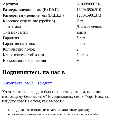
Артикул
S10499680314
Размеры внешние, мм (ВхШхГ)
1320x680x510
Размеры внутренние, мм (ВхШхГ)
1230x590x373
Кассовое отделение (трейзер)
Нет
Тип замка
Два ключевых
Тип покрытия
эмаль
Гарантия
5 лет
Гарантия на замок
5 лет
Количество полок
2
Класс взломостойкости
2 класс
Возможность крепления
+
Подпишитесь на нас в
Вконтакте
MAX
Telegram
Хотите, чтобы ваш дом был не просто уютным, но и по-
настоящему безопасным? В социальных сетях Форт Нокс вы
найдёте советы о том, как выбрать:
надёжные входные и межкомнатные двери;
современные замки с защитой от взлома и сейфы;