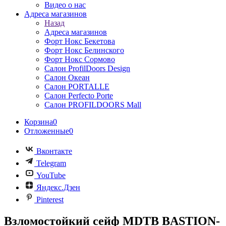
Видео о нас
Адреса магазинов
Назад
Адреса магазинов
Форт Нокс Бекетова
Форт Нокс Белинского
Форт Нокс Сормово
Салон ProfilDoors Design
Салон Океан
Салон PORTALLE
Салон Perfecto Portе
Салон PROFILDOORS Mall
Корзина
0
Отложенные
0
Вконтакте
Telegram
YouTube
Яндекс.Дзен
Pinterest
Взломостойкий сейф MDTB BASTION-