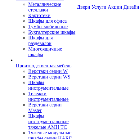
Металлические
Двери
Услуги
Акции
Дизайн
стеллажи
Картотеки
Шкафы для офиса
Тумбы мобильные
Бухгалтерские шкафы
Шкафы для
раздевалок
Многоящичные
шкафы
Производственная мебель
Верстаки серии W
Верстаки серии WS
Шкафы
инструментальные
Тележки
инструментальные
Верстаки серии
Master
Шкафы
инструментальные
тяжелые AMH TC
Тяжелые модульные
шкафы серии HARD