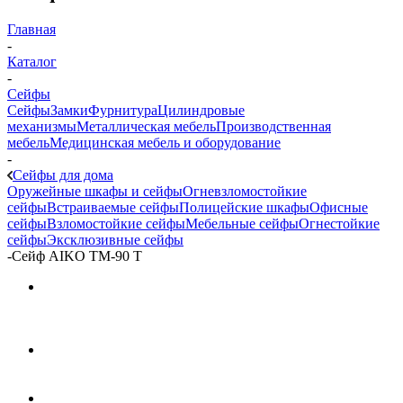
Главная
-
Каталог
-
Сейфы
Сейфы
Замки
Фурнитура
Цилиндровые
механизмы
Металлическая мебель
Производственная
мебель
Медицинская мебель и оборудование
-
Сейфы для дома
Оружейные шкафы и сейфы
Огневзломостойкие
сейфы
Встраиваемые сейфы
Полицейские шкафы
Офисные
сейфы
Взломостойкие сейфы
Мебельные сейфы
Огнестойкие
сейфы
Эксклюзивные сейфы
-
Сейф AIKO TM-90 T