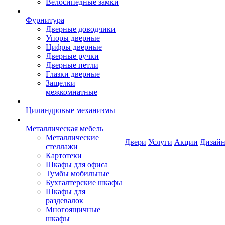
Велосипедные замки
Фурнитура
Дверные доводчики
Упоры дверные
Цифры дверные
Дверные ручки
Дверные петли
Глазки дверные
Защелки
межкомнатные
Цилиндровые механизмы
Металлическая мебель
Металлические
Двери
Услуги
Акции
Дизайн
стеллажи
Картотеки
Шкафы для офиса
Тумбы мобильные
Бухгалтерские шкафы
Шкафы для
раздевалок
Многоящичные
шкафы