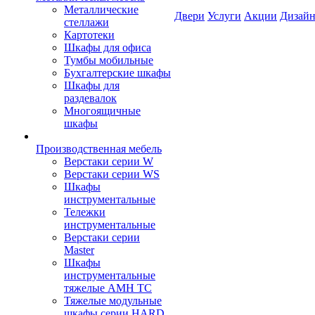
Металлические
Двери
Услуги
Акции
Дизайн
стеллажи
Картотеки
Шкафы для офиса
Тумбы мобильные
Бухгалтерские шкафы
Шкафы для
раздевалок
Многоящичные
шкафы
Производственная мебель
Верстаки серии W
Верстаки серии WS
Шкафы
инструментальные
Тележки
инструментальные
Верстаки серии
Master
Шкафы
инструментальные
тяжелые AMH TC
Тяжелые модульные
шкафы серии HARD