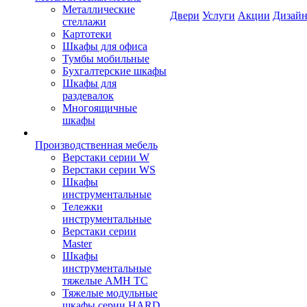
Металлические
Двери
Услуги
Акции
Дизайн
стеллажи
Картотеки
Шкафы для офиса
Тумбы мобильные
Бухгалтерские шкафы
Шкафы для
раздевалок
Многоящичные
шкафы
Производственная мебель
Верстаки серии W
Верстаки серии WS
Шкафы
инструментальные
Тележки
инструментальные
Верстаки серии
Master
Шкафы
инструментальные
тяжелые AMH TC
Тяжелые модульные
шкафы серии HARD