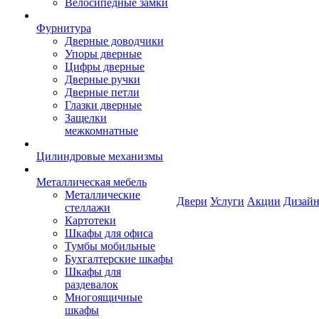
Велосипедные замки
Фурнитура
Дверные доводчики
Упоры дверные
Цифры дверные
Дверные ручки
Дверные петли
Глазки дверные
Защелки
межкомнатные
Цилиндровые механизмы
Металлическая мебель
Металлические
Двери
Услуги
Акции
Дизайн
стеллажи
Картотеки
Шкафы для офиса
Тумбы мобильные
Бухгалтерские шкафы
Шкафы для
раздевалок
Многоящичные
шкафы