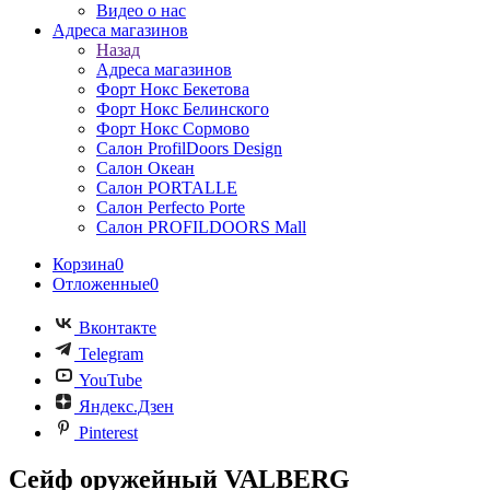
Видео о нас
Адреса магазинов
Назад
Адреса магазинов
Форт Нокс Бекетова
Форт Нокс Белинского
Форт Нокс Сормово
Салон ProfilDoors Design
Салон Океан
Салон PORTALLE
Салон Perfecto Portе
Салон PROFILDOORS Mall
Корзина
0
Отложенные
0
Вконтакте
Telegram
YouTube
Яндекс.Дзен
Pinterest
Сейф оружейный VALBERG