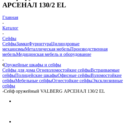
АРСЕНАЛ 130/2 EL
Главная
-
Каталог
-
Сейфы
Сейфы
Замки
Фурнитура
Цилиндровые
механизмы
Металлическая мебель
Производственная
мебель
Медицинская мебель и оборудование
-
Оружейные шкафы и сейфы
Сейфы для дома
Огневзломостойкие сейфы
Встраиваемые
сейфы
Полицейские шкафы
Офисные сейфы
Взломостойкие
сейфы
Мебельные сейфы
Огнестойкие сейфы
Эксклюзивные
сейфы
-
Сейф оружейный VALBERG АРСЕНАЛ 130/2 EL