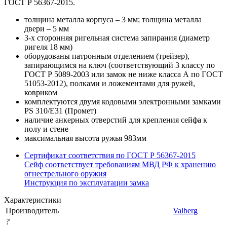
ГОСТ Р 56367-2015.
толщина металла корпуса – 3 мм; толщина металла
двери – 5 мм
3-х сторонняя ригельная система запирания (диаметр
ригеля 18 мм)
оборудованы патронным отделением (трейзер),
запирающимся на ключ (соответствующий 3 классу по
ГОСТ Р 5089-2003 или замок не ниже класса А по ГОСТ
51053-2012), полками и ложементами для ружей,
ковриком
комплектуются двумя кодовыми электронными замками
PS 310/E31 (Промет)
наличие анкерных отверстий для крепления сейфа к
полу и стене
максимальная высота ружья 983мм
Cертификат соответствия по ГОСТ Р 56367-2015
Cейф соответствует требованиям МВД РФ к хранению
огнестрельного оружия
Инструкция по эксплуатации замка
Характеристики
Производитель
Valberg
?