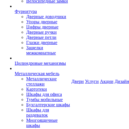
Велосипедные замки
Фурнитура
Дверные доводчики
Упоры дверные
Цифры дверные
Дверные ручки
Дверные петли
Глазки дверные
Защелки
межкомнатные
Цилиндровые механизмы
Металлическая мебель
Металлические
Двери
Услуги
Акции
Дизайн
стеллажи
Картотеки
Шкафы для офиса
Тумбы мобильные
Бухгалтерские шкафы
Шкафы для
раздевалок
Многоящичные
шкафы