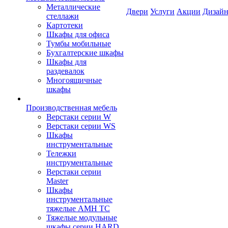
Металлические
Двери
Услуги
Акции
Дизайн
стеллажи
Картотеки
Шкафы для офиса
Тумбы мобильные
Бухгалтерские шкафы
Шкафы для
раздевалок
Многоящичные
шкафы
Производственная мебель
Верстаки серии W
Верстаки серии WS
Шкафы
инструментальные
Тележки
инструментальные
Верстаки серии
Master
Шкафы
инструментальные
тяжелые AMH TC
Тяжелые модульные
шкафы серии HARD