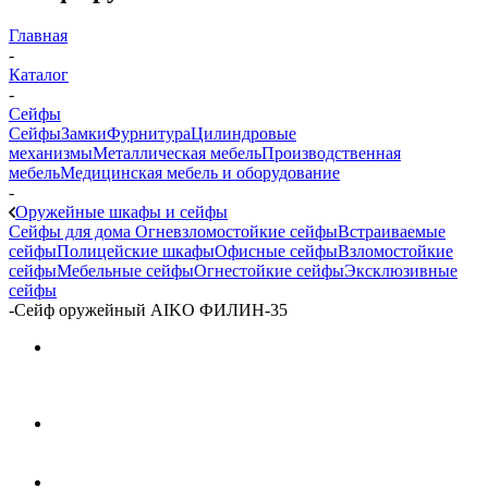
Главная
-
Каталог
-
Сейфы
Сейфы
Замки
Фурнитура
Цилиндровые
механизмы
Металлическая мебель
Производственная
мебель
Медицинская мебель и оборудование
-
Оружейные шкафы и сейфы
Сейфы для дома
Огневзломостойкие сейфы
Встраиваемые
сейфы
Полицейские шкафы
Офисные сейфы
Взломостойкие
сейфы
Мебельные сейфы
Огнестойкие сейфы
Эксклюзивные
сейфы
-
Сейф оружейный AIKO ФИЛИН-35