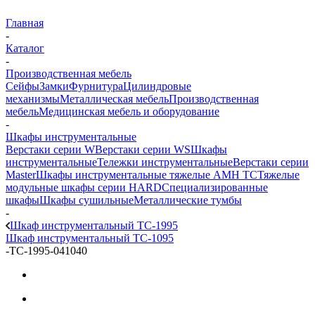
Главная
-
Каталог
-
Производственная мебель
Сейфы
Замки
Фурнитура
Цилиндровые
механизмы
Металлическая мебель
Производственная
мебель
Медицинская мебель и оборудование
-
Шкафы инструментальные
Верстаки серии W
Верстаки серии WS
Шкафы
инструментальные
Тележки инструментальные
Верстаки серии
Master
Шкафы инструментальные тяжелые AMH TC
Тяжелые
модульные шкафы серии HARD
Cпециализированные
шкафы
Шкафы сушильные
Металлические тумбы
-
Шкаф инструментальный TC-1995
Шкаф инструментальный TC-1095
-
TC-1995-041040