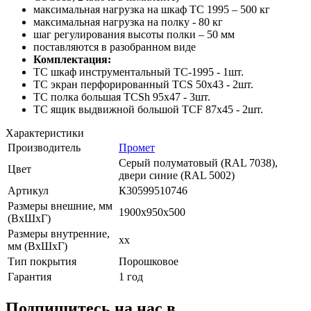
максимальная нагрузка на шкаф ТС 1995 – 500 кг
максимальная нагрузка на полку - 80 кг
шаг регулирования высоты полки – 50 мм
поставляются в разобранном виде
Комплектация:
TC шкаф инструментальный TC-1995 - 1шт.
TC экран перфорированный TCS 50x43 - 2шт.
TC полка большая TCSh 95х47 - 3шт.
TC ящик выдвижной большой TCF 87x45 - 2шт.
Характеристики
Производитель
Промет
Cерый полуматовый (RAL 7038),
Цвет
двери синие (RAL 5002)
Артикул
К30599510746
Размеры внешние, мм
1900x950x500
(ВхШхГ)
Размеры внутренние,
xx
мм (ВхШхГ)
Тип покрытия
Порошковое
Гарантия
1 год
Подпишитесь на нас в