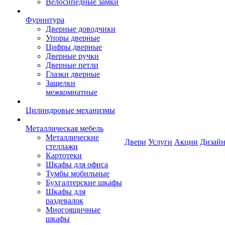
Велосипедные замки
Фурнитура
Дверные доводчики
Упоры дверные
Цифры дверные
Дверные ручки
Дверные петли
Глазки дверные
Защелки
межкомнатные
Цилиндровые механизмы
Металлическая мебель
Металлические
Двери
Услуги
Акции
Дизайн
стеллажи
Картотеки
Шкафы для офиса
Тумбы мобильные
Бухгалтерские шкафы
Шкафы для
раздевалок
Многоящичные
шкафы