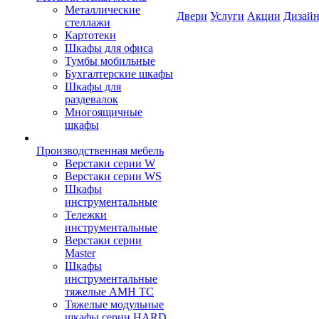
Металлические
Двери
Услуги
Акции
Дизайн
стеллажи
Картотеки
Шкафы для офиса
Тумбы мобильные
Бухгалтерские шкафы
Шкафы для
раздевалок
Многоящичные
шкафы
Производственная мебель
Верстаки серии W
Верстаки серии WS
Шкафы
инструментальные
Тележки
инструментальные
Верстаки серии
Master
Шкафы
инструментальные
тяжелые AMH TC
Тяжелые модульные
шкафы серии HARD