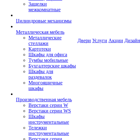
Защелки
межкомнатные
Цилиндровые механизмы
Металлическая мебель
Металлические
Двери
Услуги
Акции
Дизайн
стеллажи
Картотеки
Шкафы для офиса
Тумбы мобильные
Бухгалтерские шкафы
Шкафы для
раздевалок
Многоящичные
шкафы
Производственная мебель
Верстаки серии W
Верстаки серии WS
Шкафы
инструментальные
Тележки
инструментальные
Верстаки серии