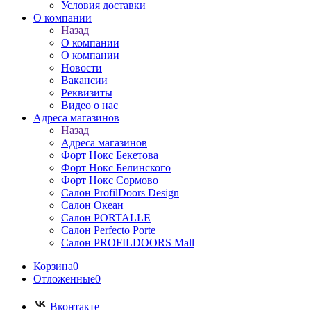
Условия доставки
О компании
Назад
О компании
О компании
Новости
Вакансии
Реквизиты
Видео о нас
Адреса магазинов
Назад
Адреса магазинов
Форт Нокс Бекетова
Форт Нокс Белинского
Форт Нокс Сормово
Салон ProfilDoors Design
Салон Океан
Салон PORTALLE
Салон Perfecto Portе
Салон PROFILDOORS Mall
Корзина
0
Отложенные
0
Вконтакте