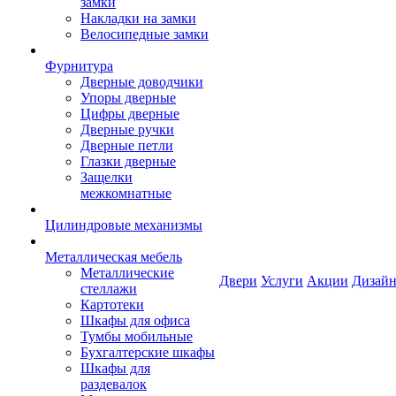
замки
Накладки на замки
Велосипедные замки
Фурнитура
Дверные доводчики
Упоры дверные
Цифры дверные
Дверные ручки
Дверные петли
Глазки дверные
Защелки
межкомнатные
Цилиндровые механизмы
Металлическая мебель
Металлические
Двери
Услуги
Акции
Дизайн
стеллажи
Картотеки
Шкафы для офиса
Тумбы мобильные
Бухгалтерские шкафы
Шкафы для
раздевалок