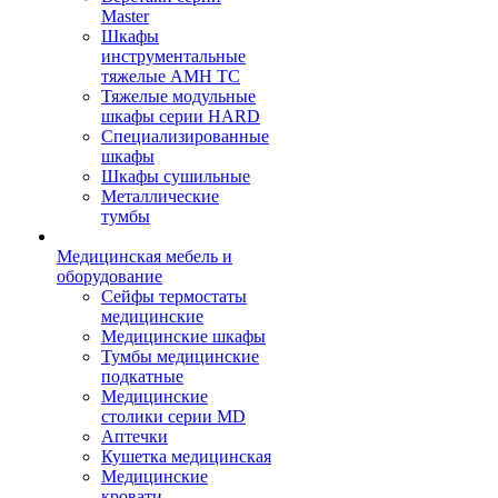
Master
Шкафы
инструментальные
тяжелые AMH TC
Тяжелые модульные
шкафы серии HARD
Cпециализированные
шкафы
Шкафы сушильные
Металлические
тумбы
Медицинская мебель и
оборудование
Сейфы термостаты
медицинские
Медицинские шкафы
Тумбы медицинские
подкатные
Медицинские
столики серии MD
Аптечки
Кушетка медицинская
Медицинские
кровати