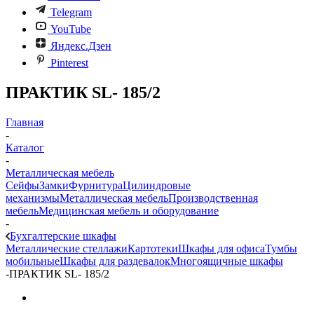
Telegram
YouTube
Яндекс.Дзен
Pinterest
ПРАКТИК SL- 185/2
Главная
-
Каталог
-
Металлическая мебель
Сейфы
Замки
Фурнитура
Цилиндровые
механизмы
Металлическая мебель
Производственная
мебель
Медицинская мебель и оборудование
-
Бухгалтерские шкафы
Металлические стеллажи
Картотеки
Шкафы для офиса
Тумбы
мобильные
Шкафы для раздевалок
Многоящичные шкафы
-
ПРАКТИК SL- 185/2