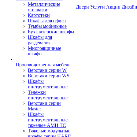
Металлические
Двери
Услуги
Акции
Дизайн
стеллажи
Картотеки
Шкафы для офиса
Тумбы мобильные
Бухгалтерские шкафы
Шкафы для
раздевалок
Многоящичные
шкафы
Производственная мебель
Верстаки серии W
Верстаки серии WS
Шкафы
инструментальные
Тележки
инструментальные
Верстаки серии
Master
Шкафы
инструментальные
тяжелые AMH TC
Тяжелые модульные
шкафы серии HARD