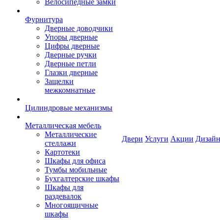
Велосипедные замки
Фурнитура
Дверные доводчики
Упоры дверные
Цифры дверные
Дверные ручки
Дверные петли
Глазки дверные
Защелки
межкомнатные
Цилиндровые механизмы
Металлическая мебель
Металлические
Двери
Услуги
Акции
Дизайн
стеллажи
Картотеки
Шкафы для офиса
Тумбы мобильные
Бухгалтерские шкафы
Шкафы для
раздевалок
Многоящичные
шкафы