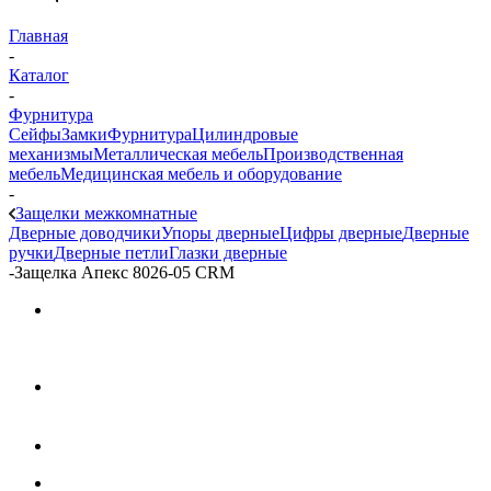
Главная
-
Каталог
-
Фурнитура
Сейфы
Замки
Фурнитура
Цилиндровые
механизмы
Металлическая мебель
Производственная
мебель
Медицинская мебель и оборудование
-
Защелки межкомнатные
Дверные доводчики
Упоры дверные
Цифры дверные
Дверные
ручки
Дверные петли
Глазки дверные
-
Защелка Апекс 8026-05 CRM