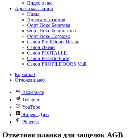
Видео о нас
Адреса магазинов
Назад
Адреса магазинов
Форт Нокс Бекетова
Форт Нокс Белинского
Форт Нокс Сормово
Салон ProfilDoors Design
Салон Океан
Салон PORTALLE
Салон Perfecto Portе
Салон PROFILDOORS Mall
Корзина
0
Отложенные
0
Вконтакте
Telegram
YouTube
Яндекс.Дзен
Pinterest
Ответная планка для защелок AGB