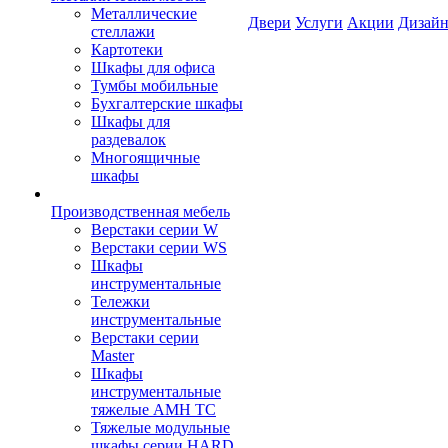
Металлические
Двери
Услуги
Акции
Дизайн
стеллажи
Картотеки
Шкафы для офиса
Тумбы мобильные
Бухгалтерские шкафы
Шкафы для
раздевалок
Многоящичные
шкафы
Производственная мебель
Верстаки серии W
Верстаки серии WS
Шкафы
инструментальные
Тележки
инструментальные
Верстаки серии
Master
Шкафы
инструментальные
тяжелые AMH TC
Тяжелые модульные
шкафы серии HARD