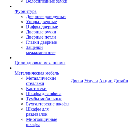
Велосипедные замки
Фурнитура
Дверные доводчики
Упоры дверные
Цифры дверные
Дверные ручки
Дверные петли
Глазки дверные
Защелки
межкомнатные
Цилиндровые механизмы
Металлическая мебель
Металлические
Двери
Услуги
Акции
Дизайн
стеллажи
Картотеки
Шкафы для офиса
Тумбы мобильные
Бухгалтерские шкафы
Шкафы для
раздевалок
Многоящичные
шкафы