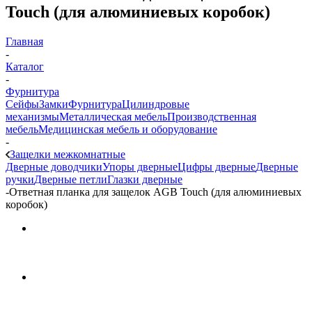
Touch (для алюминиевых коробок)
Главная
-
Каталог
-
Фурнитура
Сейфы
Замки
Фурнитура
Цилиндровые
механизмы
Металлическая мебель
Производственная
мебель
Медицинская мебель и оборудование
-
Защелки межкомнатные
Дверные доводчики
Упоры дверные
Цифры дверные
Дверные
ручки
Дверные петли
Глазки дверные
-
Ответная планка для защелок AGB Touch (для алюминиевых
коробок)